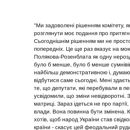
"Ми задоволені рішенням комітету, 
розглянути моє подання про притягне
Сьогоднішнім рішенням ми не просто 
попередніх. Це ще раз вказує на мо
Полякова-Розенблата як одну нерозд
було б менше, було б менше сумнівів
найбільш демонстративною і, думаю,
відбутися саме сьогодні. Мені здаєт
те, що депутати, які перебували в п
усвідомили, що зміни невідворотні. З
матриці. Зараз ідеться не про партії,
влади. Вона повинна бути змінена. 
хотів, щоб народ України став свідк
країни - скасує цей феодальний руд