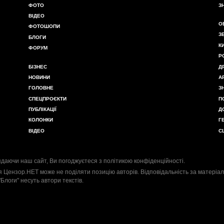
ФОТО
З
ВІДЕО
О
ФОТОШОПИ
З
БЛОГИ
К
ФОРУМ
Р
БІЗНЕС
Д
НОВИНИ
А
ГОЛОВНЕ
З
СПЕЦПРОЄКТИ
П
ПУБЛІКАЦІЇ
Д
КОЛОНКИ
Г
ВІДЕО
С
даючи наш сайт, Ви погоджуєтеся з
політикою конфіденційності
.
я Цензор.НЕТ може не поділяти позицію авторів. Відповідальність за матеріал
"Блоги" несуть автори текстів.