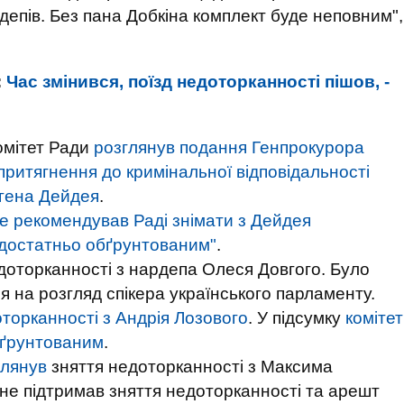
депів. Без пана Добкіна комплект буде неповним",
:
Час змінився, поїзд недоторканності пішов, -
омітет Ради
розглянув подання Генпрокурора
притягнення до кримінальної відповідальності
вгена Дейдея
.
не рекомендував Раді знімати з Дейдея
едостатньо обґрунтованим"
.
доторканності з нардепа Олеся Довгого. Було
 на розгляд спікера українського парламенту.
оторканності з Андрія Лозового
. У підсумку
комітет
бґрунтованим
.
глянув
зняття недоторканності з Максима
не підтримав зняття недоторканності та арешт