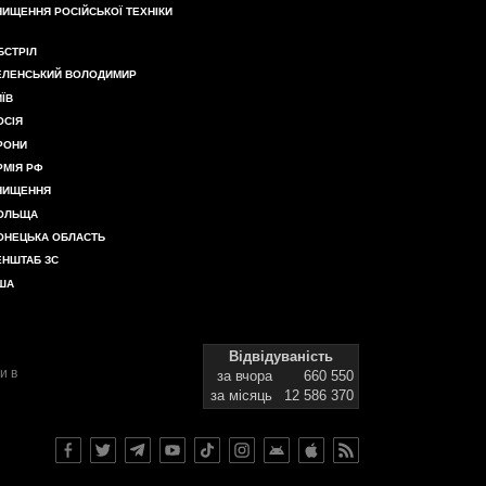
НИЩЕННЯ РОСІЙСЬКОЇ ТЕХНІКИ
БСТРІЛ
ЕЛЕНСЬКИЙ ВОЛОДИМИР
ИЇВ
ОСІЯ
РОНИ
РМІЯ РФ
НИЩЕННЯ
ОЛЬЩА
ОНЕЦЬКА ОБЛАСТЬ
ЕНШТАБ ЗС
ША
Відвідуваність
и в
за вчора
660 550
за місяць
12 586 370