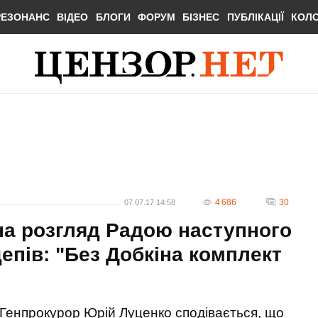
РЕЗОНАНС
ВІДЕО
БЛОГИ
ФОРУМ
БІЗНЕС
ПУБЛІКАЦІЇ
КОЛ
4 686
30
07.07.17 14:58
на розгляд Радою наступного
епів: "Без Добкіна комплект
Генпрокурор Юрій Луценко сподівається, що