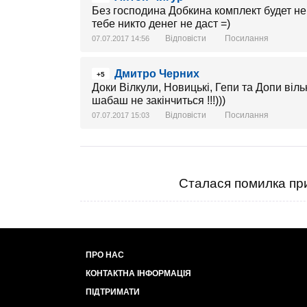
Без господина Добкина комплект будет неп
тебе никто денег не даст =)
Відповісти
Посилання
07.07.2017 14:56
Дмитро Черних
+5
Доки Вілкули, Новицькі, Гепи та Допи віл
шабаш не закінчиться !!!)))
Відповісти
Посилання
07.07.2017 15:03
Сталася помилка при
ПРО НАС
КОНТАКТНА ІНФОРМАЦІЯ
ПІДТРИМАТИ