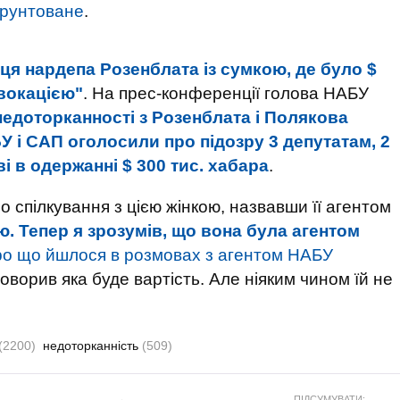
ґрунтоване
.
я нардепа Розенблата із сумкою, де було $
овокацією"
. На прес-конференції голова НАБУ
недоторканності з Розенблата і Полякова
У і САП оголосили про підозру 3 депутатам, 2
і в одержанні $ 300 тис. хабара
.
 спілкування з цією жінкою, назвавши її агентом
ою. Тепер я зрозумів, що вона була агентом
ро що йшлося в розмовах з агентом НАБУ
і говорив яка буде вартість. Але ніяким чином їй не
(2200)
недоторканність
(509)
ПІДСУМУВАТИ: