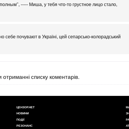
олным", ----- Миша, у тебя что-то грустное лицо стало,
ьно себе почувают в Україні, цей сепарсько-колорадський
 отриманні списку коментарів.
ЦЕНЗОР.НЕТ
М
НОВИНИ
З
ПОДІЇ
Р
РЕЗОНАНС
А