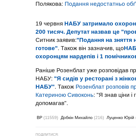
Полякова:
Подання недостатньо об
19 червня
НАБУ затримало охоронц
200 тисяч. Депутат назвав це "пр
Ситник заявив:
"Подання на зняття 
готове"
. Також він зазначив, що
НАБ
охоронцям нардепів і 1 помічников
Раніше Розенблат уже розповідав про
НАБУ:
"Я сидів у ресторані з жінк
НАБУ"
.
Також
Розенблат розповів п
Катериною Сивоконь
: "Я знав ціни 
допомагав".
ВР
(11559)
Добкін Михайло
(216)
Луценко Юрій
ПОДІЛИТИСЯ: