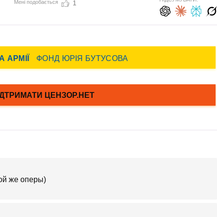
Мені подобається
1
той же оперы)