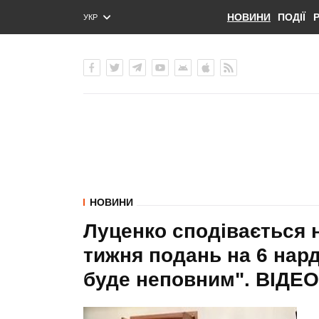
НОВИНИ
ПОДІЇ
УКР
ENG
РУС
НОВИНИ
Луценко сподівається 
тижня подань на 6 нард
буде неповним". ВIДЕО