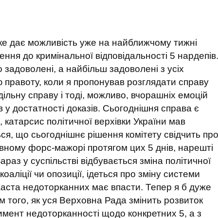
яке дає можливість уже на найближчому тижні
ння до кримінальної відповідальності 5 нардепів
задоволені, а найбільш задоволені з усіх
ю правоту, коли я пропонував розглядати справу
ільну справу і тоді, можливо, вчорашніх емоцій
 у достатності доказів. Сьогоднішня справа є
 катарсис політичної верхівки України мав
ься, що сьогоднішнє рішення комітету свідчить пр
евному форс-мажорі протягом цих 5 днів, нарешті
араз у суспільстві відбувається зміна політичної
 коаліції чи опозиції, ідеться про зміну системи
Каста недоторканних має впасти. Тепер я б дуже
ом того, як уся Верховна Рада змінить розвиток
имент недоторканності щодо конкретних 5, а з