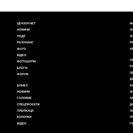
ЦЕНЗОР.НЕТ
М
НОВИНИ
З
ПОДІЇ
З
РЕЗОНАНС
Р
ФОТО
А
ВІДЕО
О
ФОТОШОПИ
Р
БЛОГИ
З
ФОРУМ
Д
БІЗНЕС
К
НОВИНИ
З
ГОЛОВНЕ
А
СПЕЦПРОЄКТИ
Д
ПУБЛІКАЦІЇ
З
КОЛОНКИ
П
ВІДЕО
Г