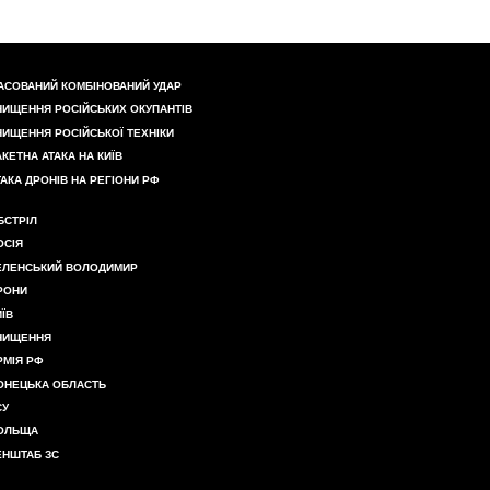
АСОВАНИЙ КОМБІНОВАНИЙ УДАР
НИЩЕННЯ РОСІЙСЬКИХ ОКУПАНТІВ
НИЩЕННЯ РОСІЙСЬКОЇ ТЕХНІКИ
АКЕТНА АТАКА НА КИЇВ
ТАКА ДРОНІВ НА РЕГІОНИ РФ
БСТРІЛ
ОСІЯ
ЕЛЕНСЬКИЙ ВОЛОДИМИР
РОНИ
ИЇВ
НИЩЕННЯ
РМІЯ РФ
ОНЕЦЬКА ОБЛАСТЬ
СУ
ОЛЬЩА
ЕНШТАБ ЗС