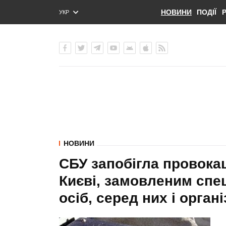
НОВИНИ
ПОДІЇ
УКР
ENG
РУС
НОВИНИ
СБУ запобігла провока
Києві, замовленим спе
осіб, серед них і орган