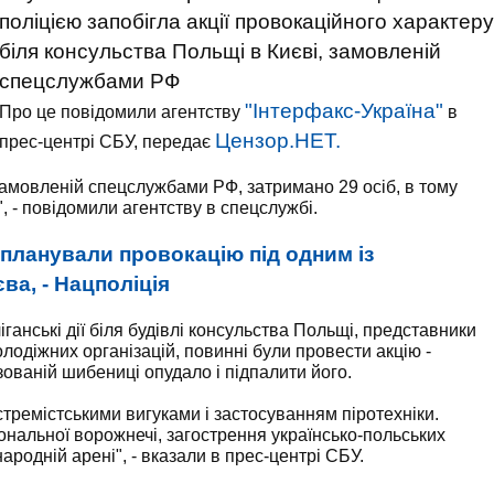
поліцією запобігла акції провокаційного характеру
біля консульства Польщі в Києві, замовленій
спецслужбами РФ
"Інтерфакс-Україна"
Про це повідомили агентству
в
Цензор.НЕТ.
прес-центрі СБУ, передає
 замовленій спецслужбами РФ, затримано 29 осіб, в тому
", - повідомили агентству в спецслужбі.
 планували провокацію під одним із
ва, - Нацполіція
іганські дії біля будівлі консульства Польщі, представники
лодіжних організацій, повинні були провести акцію -
зованій шибениці опудало і підпалити його.
тремістськими вигуками і застосуванням піротехніки.
ональної ворожнечі, загострення українсько-польських
ародній арені", - вказали в прес-центрі СБУ.