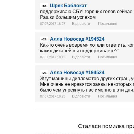
Шрек Баблокат
+55
поддерживаю СБУ! горячих голов сейчас п
Рашки большим успехом
Відповісти
Посилання
07.07.2017 18:07
Алла Новосад #194524
+28
Как-то очень вовремя хотели ответить, ко
каких дикарей вы поддерживаете?"
Відповісти
Посилання
07.07.2017 18:13
Алла Новосад #194524
+26
Жгут машины дипломатов других стран, у
Мне очень не нравятся заявы некоторых п
было чем упрекнуть нас именно в эти дни
Відповісти
Посилання
07.07.2017 18:23
Сталася помилка при