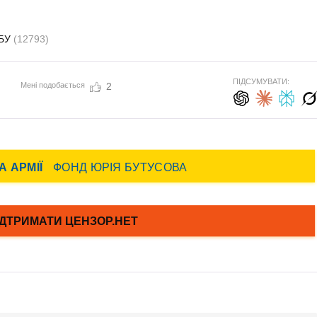
БУ
(12793)
ПІДСУМУВАТИ:
Мені подобається
2