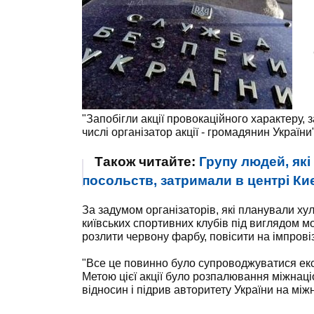
"Запобігли акції провокаційного характеру,
числі організатор акції - громадянин України
Також читайте:
Групу людей, які
посольств, затримали в центрі Киє
За задумом організаторів, які планували хул
київських спортивних клубів під виглядом мо
розлити червону фарбу, повісити на імпрові
"Все це повинно було супроводжуватися екс
Метою цієї акції було розпалювання міжнаці
відносин і підрив авторитету України на міжн