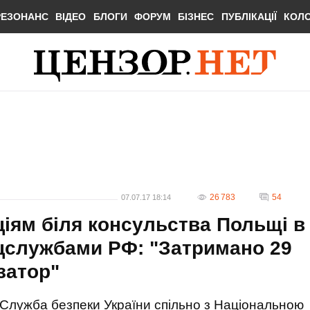
РЕЗОНАНС
ВІДЕО
БЛОГИ
ФОРУМ
БІЗНЕС
ПУБЛІКАЦІЇ
КОЛ
26 783
54
07.07.17 18:14
ціям біля консульства Польщі в
цслужбами РФ: "Затримано 29
ізатор"
Служба безпеки України спільно з Національною