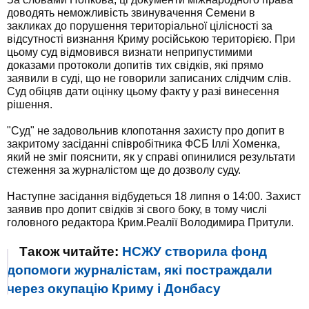
доводять неможливість звинувачення Семени в
закликах до порушення територіальної цілісності за
відсутності визнання Криму російською територією. При
цьому суд відмовився визнати неприпустимими
доказами протоколи допитів тих свідків, які прямо
заявили в суді, що не говорили записаних слідчим слів.
Суд обіцяв дати оцінку цьому факту у разі винесення
рішення.
"Суд" не задовольнив клопотання захисту про допит в
закритому засіданні співробітника ФСБ Іллі Хоменка,
який не зміг пояснити, як у справі опинилися результати
стеження за журналістом ще до дозволу суду.
Наступне засідання відбудеться 18 липня о 14:00. Захист
заявив про допит свідків зі свого боку, в тому числі
головного редактора Крим.Реалії Володимира Притули.
Також читайте:
НСЖУ створила фонд
допомоги журналістам, які постраждали
через окупацію Криму і Донбасу