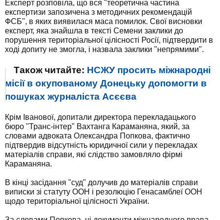
Експерт розповіла, що вся "теоретична частина
експертизи запозичена з методичних рекомендацій
ФСБ", в яких виявилася маса помилок. Свої висновки
експерт, яка знайшла в тексті Семени заклики до
порушення територіальної цілісності Росії, підтвердити в
ході допиту не змогла, і назвала заклики "непрямими".
Також читайте:
НСЖУ просить міжнародні
місії в окупованому Донецьку допомогти в
пошуках журналіста Асєєва
Крім Іванової, допитали директора перекладацького
бюро "Транс-інтер" Вахтанга Караманяна, який, за
словами адвоката Олександра Попкова, фактично
підтвердив відсутність юридичної сили у перекладах
матеріалів справи, які слідство замовляло фірмі
Караманяна.
В кінці засідання "суд" долучив до матеріалів справи
виписки зі статуту ООН і резолюцію Генасамблеї ООН
щодо територіальної цілісності України.
За словами Попкова, ці документи міжнародного права