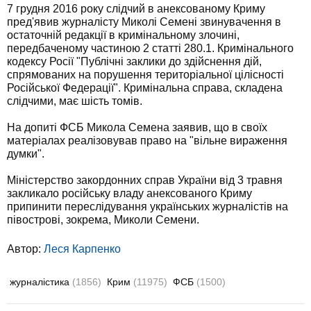
7 грудня 2016 року слідчий в анексованому Криму
пред'явив журналісту Миколі Семені звинувачення в
остаточній редакції в кримінальному злочині,
передбаченому частиною 2 статті 280.1. Кримінального
кодексу Росії "Публічні заклики до здійснення дій,
спрямованих на порушення територіальної цілісності
Російської Федерації". Кримінальна справа, складена
слідчими, має шість томів.
На допиті ФСБ Микола Семена заявив, що в своїх
матеріалах реалізовував право на "вільне вираження
думки".
Міністерство закордонних справ України від 3 травня
закликало російську владу анексованого Криму
припинити переслідування українських журналістів на
півострові, зокрема, Миколи Семени.
Автор:
Леся Карпенко
журналістика
(1856)
Крим
(11975)
ФСБ
(1500)