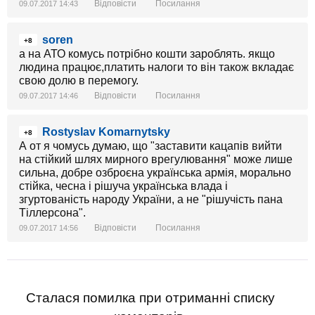
Відповісти
Посилання
09.07.2017 14:43
soren
+8
а на АТО комусь потрібно кошти зароблять. якщо
людина працює,платить налоги то він також вкладає
свою долю в перемогу.
Відповісти
Посилання
09.07.2017 14:46
Rostyslav Komarnytsky
+8
А от я чомусь думаю, що "заставити кацапів вийти
на стійкий шлях мирного врегулювання" може лише
сильна, добре озброєна українська армія, морально
стійка, чесна і рішуча українська влада і
згуртованість народу України, а не "рішучість пана
Тіллерсона".
Відповісти
Посилання
09.07.2017 14:56
Сталася помилка при отриманні списку