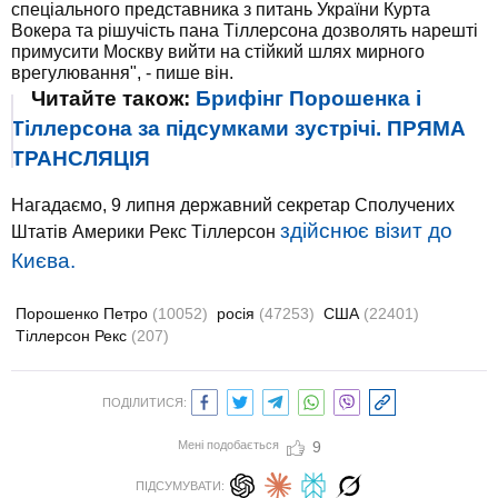
спеціального представника з питань України Курта
Вокера та рішучість пана Тіллерсона дозволять нарешті
примусити Москву вийти на стійкий шлях мирного
врегулювання", - пише він.
Читайте також:
Брифінг Порошенка і
Тіллерсона за підсумками зустрічі. ПРЯМА
ТРАНСЛЯЦІЯ
Нагадаємо, 9 липня державний секретар Сполучених
здійснює візит до
Штатів Америки Рекс Тіллерсон
Києва.
Порошенко Петро
(10052)
росія
(47253)
США
(22401)
Тіллерсон Рекс
(207)
ПОДІЛИТИСЯ:
Мені подобається
9
ПІДСУМУВАТИ: