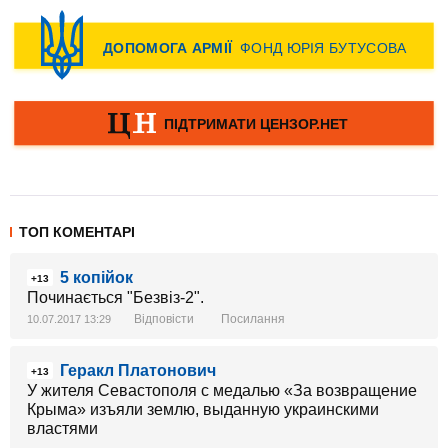
ТОП КОМЕНТАРІ
5 копійок
+13
Починається "Безвіз-2".
Відповісти
Посилання
10.07.2017 13:29
Геракл Платонович
+13
У жителя Севастополя с медалью «За возвращение
Крыма» изъяли землю, выданную украинскими
властями