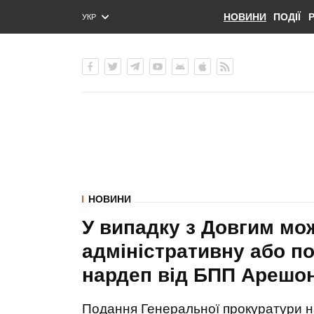
НОВИНИ
ПОДІЇ
УКР
ENG
РУС
НОВИНИ
У випадку з Довгим мо
адміністративну або по
нардеп від БПП Арешо
Подання Генеральної прокуратури на