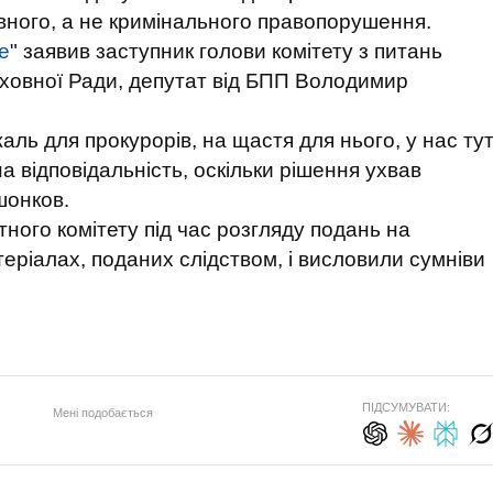
ивного, а не кримінального правопорушення.
e
" заявив заступник голови комітету з питань
рховної Ради, депутат від БПП Володимир
аль для прокурорів, на щастя для нього, у нас ту
а відповідальність, оскільки рішення ухвав
шонков.
ного комітету під час розгляду подань на
теріалах, поданих слідством, і висловили сумніви
ПІДСУМУВАТИ:
Мені подобається