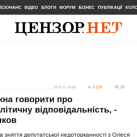
РЕЗОНАНС
ВІДЕО
БЛОГИ
ФОРУМ
БІЗНЕС
ПУБЛІКАЦІЇ
КОЛ
3 159
28
10.07.17 14:59
жна говорити про
літичну відповідальність, -
нков
 зняття депутатської недоторканності з Олеся