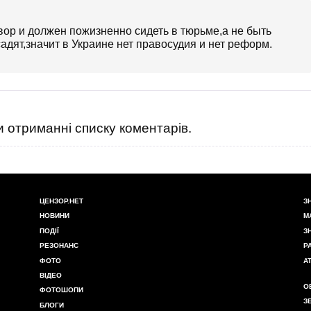
вор и должен пожизненно сидеть в тюрьме,а не быть
дят,значит в Украине нет правосудия и нет реформ.
 отриманні списку коментарів.
ЦЕНЗОР.НЕТ
З
НОВИНИ
М
ПОДІЇ
З
РЕЗОНАНС
Р
ФОТО
А
ВІДЕО
О
ФОТОШОПИ
З
БЛОГИ