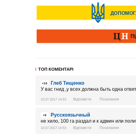
ТОП КОМЕНТАРІ
Глеб Тищенко
+10
У вас гнид ,у всех должна быть одна отве
Відповісти
Посилання
10.07.2017 14:53
Русскоязычный
+9
не хило, 100 га раздал и к админ или пол
Відповісти
Посилання
10.07.2017 14:53