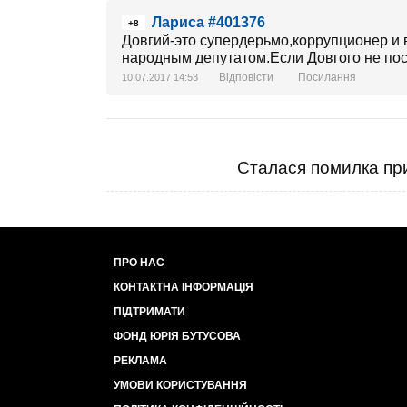
Лариса #401376
+8
Довгий-это супердерьмо,коррупционер и 
народным депутатом.Если Довгого не поса
Відповісти
Посилання
10.07.2017 14:53
Сталася помилка при
ПРО НАС
КОНТАКТНА ІНФОРМАЦІЯ
ПІДТРИМАТИ
ФОНД ЮРІЯ БУТУСОВА
РЕКЛАМА
УМОВИ КОРИСТУВАННЯ