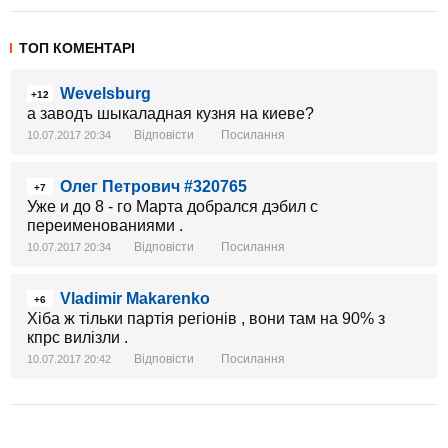
ТОП КОМЕНТАРІ
Wevelsburg
+12
а заводъ шыкаладная кузня на киеве?
Відповісти
Посилання
10.07.2017 20:34
Олег Петрович #320765
+7
Уже и до 8 - го Марта добрался дэбил с
переименованиями .
Відповісти
Посилання
10.07.2017 20:34
Vladimir Makarenko
+6
Хіба ж тільки партія регіонів , вони там на 90% з
кпрс вилізли .
Відповісти
Посилання
10.07.2017 20:42