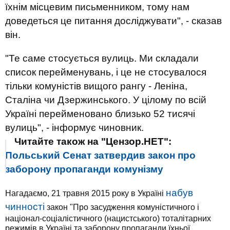
їхнім місцевим письменником, тому нам
доведеться це питання досліджувати", - сказав
він.
"Те саме стосується вулиць. Ми складали
список перейменувань, і це не стосувалося
тільки комуністів вищого рангу - Леніна,
Сталіна чи Дзержинського. У цілому по всій
Україні перейменовано близько 52 тисячі
вулиць", - інформує чиновник.
Читайте також на "Цензор.НЕТ":
Польський Сенат затвердив закон про
заборону пропаганди комунізму
набув
Нагадаємо, 21 травня 2015 року в Україні
чинності
закон "Про засудження комуністичного і
націонал-соціалістичного (нацистського) тоталітарних
режимів в Україні та заборону пропаганди їхньої