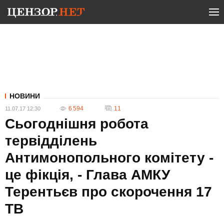
НОВИНИ
6 594
11
11.07.17 12:30
Сьогоднішня робота
тервідділень
Антимонопольного комітету -
це фікція, - Глава АМКУ
Терентьєв про скорочення 17
ТВ