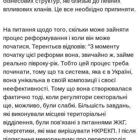
бізнесових структур, які близькі до певних
впливових кланів. Це все необхідно припиняти.
На питання щодо того, скільки може зайняти
процес реформування і коли він може
початися, Терентьєв відповів: "З моменту
початку цієї реформи вона, звичайно ж, займе
реально півроку-рік. Тобто цей процес треба
починати, тому що та система, яка є в Україні,
вона унікальна в своїй композиції і своєї
неефективності. Тому що вона створювалася
фактично тоді, коли регулятори секторальні
ще, можливо, були слабкі. Більшість завдань,
які виконували місцеві територіальні
відділення, були пов'язані з питаннями ЖКГ,
енергетики, які має вирішувати НКРЕКП. І після
підписання меморандуму про перерозподіл