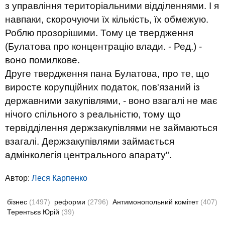
з управління територіальними відділеннями. І я
навпаки, скорочуючи їх кількість, їх обмежую.
Роблю прозорішими. Тому це твердження
(Булатова про концентрацію влади. - Ред.) -
воно помилкове.
Друге твердження пана Булатова, про те, що
виросте корупційних податок, пов'язаний із
державними закупівлями, - воно взагалі не має
нічого спільного з реальністю, тому що
тервідділення держзакупівлями не займаються
взагалі. Держзакупівлями займається
адмінколегія центрального апарату".
Автор:
Леся Карпенко
бізнес
(1497)
реформи
(2796)
Антимонопольний комітет
(407)
Терентьєв Юрій
(39)