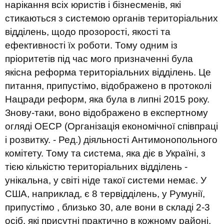
нарікання всіх юристів і бізнесменів, які
стикаються з системою органів територіальних
відділень, щодо прозорості, якості та
ефективності їх роботи. Тому одним із
пріоритетів під час мого призначенні була
якісна реформа територіальних відділень. Це
питання, припустімо, відображено в протоколі
Нацради реформ, яка була в липні 2015 року.
Знову-таки, воно відображено в експертному
огляді OECP (Організація економічної співпраці
і розвитку. - Ред.) діяльності Антимонопольного
комітету. Тому та система, яка діє в Україні, з
тією кількістю територіальних відділень -
унікальна, у світі ніде такої системи немає. У
США, наприклад, є 8 тервідділень, у Румунії,
припустімо , близько 30, але вони в складі 2-3
осіб, які присутні практично в кожному районі.