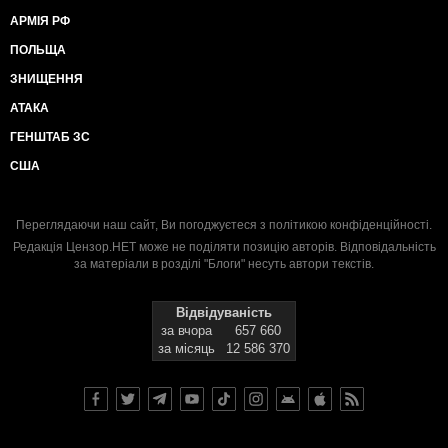
АРМІЯ РФ
ПОЛЬЩА
ЗНИЩЕННЯ
АТАКА
ГЕНШТАБ ЗС
США
Переглядаючи наш сайт, Ви погоджуєтеся з
політикою конфіденційності
.
Редакція Цензор.НЕТ може не поділяти позицію авторів. Відповідальність
за матеріали в розділі "Блоги" несуть автори текстів.
Відвідуваність
за вчора
657 660
за місяць
12 586 370