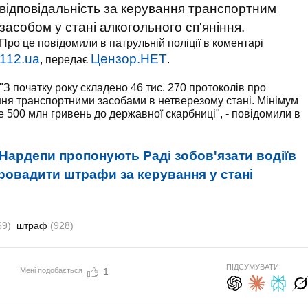
відповідальність за керування транспортним
засобом у стані алкогольного сп'яніння.
Про це повідомили в патрульній поліції в коментарі
112.ua
Цензор.НЕТ
, передає
.
"З початку року складено 46 тис. 270 протоколів про
ання транспортними засобами в нетверезому стані. Мінімум
е 500 млн гривень до державної скарбниці", - повідомили в
Нардепи пропонують Раді зобов'язати водіїв
провадити штрафи за керування у стані
69)
штраф
(928)
ПІДСУМУВАТИ:
Мені подобається
1