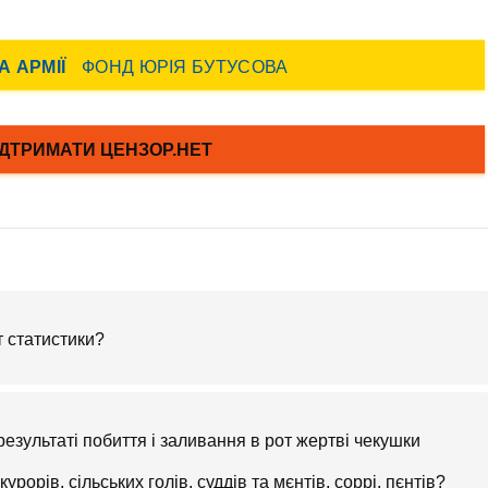
т статистики?
 результаті побиття і заливання в рот жертві чекушки
урорів, сільських голів, суддів та мєнтів, соррі, пєнтів?