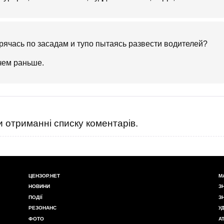
рячась по засадам и тупо пытаясь развести водителей?
чем раньше.
 отриманні списку коментарів.
ЦЕНЗОР.НЕТ
М
НОВИНИ
З
ПОДІЇ
З
РЕЗОНАНС
У
ФОТО
А