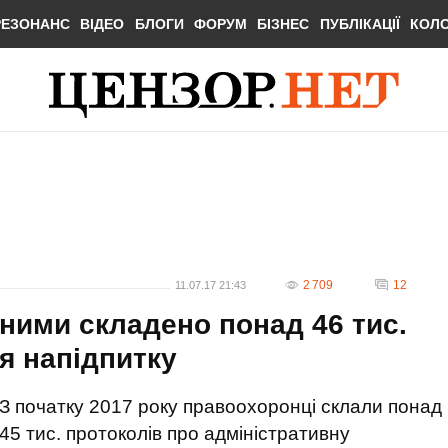
РЕЗОНАНС
ВІДЕО
БЛОГИ
ФОРУМ
БІЗНЕС
ПУБЛІКАЦІЇ
КОЛ
2 709
12
11.07.17 21:43
ьними складено понад 46 тис.
я напідпитку
З початку 2017 року правоохоронці склали понад
45 тис. протоколів про адміністративну