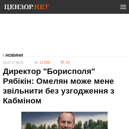
НОВИНИ
12 268
33
13.07.17 08:31
Директор "Борисполя"
Рябікін: Омелян може мене
звільнити без узгодження з
Кабміном