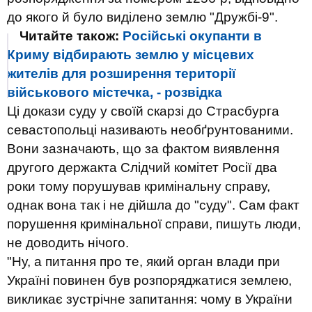
до якого й було виділено землю "Дружбі-9".
Читайте також:
Російські окупанти в
Криму відбирають землю у місцевих
жителів для розширення території
військового містечка, - розвідка
Ці докази суду у своїй скарзі до Страсбурга
севастопольці називають необґрунтованими.
Вони зазначають, що за фактом виявлення
другого держакта Слідчий комітет Росії два
роки тому порушував кримінальну справу,
однак вона так і не дійшла до "суду". Сам факт
порушення кримінальної справи, пишуть люди,
не доводить нічого.
"Ну, а питання про те, який орган влади при
Україні повинен був розпоряджатися землею,
викликає зустрічне запитання: чому в України