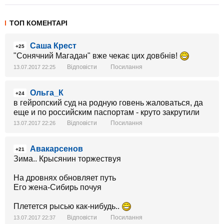
ТОП КОМЕНТАРІ
Саша Крест
+25
"Сонячний Магадан" вже чекає цих довбнів!
Відповісти
Посилання
13.07.2017 22:25
Ольга_К
+24
в гейропский суд на родную говень жаловаться, да
еще и по российским паспортам - круто закрутили
Відповісти
Посилання
13.07.2017 22:26
Авакарсенов
+21
Зима.. Крысянин торжествуя
На дровнях обновляет путь
Его жена-Сибирь почуя
Плетется рысью как-нибудь..
Відповісти
Посилання
13.07.2017 22:37