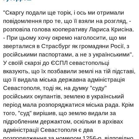
"Скаргу подали ще торік, і ось ми отримали
повідомлення про те, що її взяли на розгляд, -
розповіла голова кооперативу Лариса Крисіна.
- При цьому хочу окремо наголосити, що ми
зверталися в Страсбург як громадяни Росії, з
російськими паспортами, а не з українськими".
У своїй скарзі до ЄСПЛ севастопольці
вказують, що їх позбавили землі на тій підставі,
що її видала міська державна адміністрація
Севастополя, тоді як, на думку "суду"
російських окупантів, землею в український
період мала розпоряджатися міська рада. Крім
того, "суд" вирішив, що землю видали за
підробленим держактом, оскільки в архівах
адміністрації Севастополя є два
розпорядження за номером 1256-р, відповідно