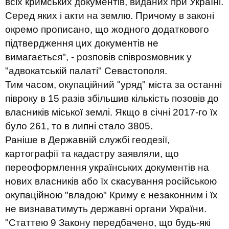
всіх кримських документів, виданих при Україні.
Серед яких і акти на землю. Причому в законі
окремо прописано, що жодного додаткового
підтвердження цих документів не
вимагається", - розповів співрозмовник у
"адвокатській палаті" Севастополя.
Тим часом, окупаційний "уряд" міста за останні
півроку в 15 разів збільшив кількість позовів до
власників міської землі. Якщо в січні 2017-го їх
було 261, то в липні стало 3805.
Раніше в Державній службі геодезії,
картографії та кадастру заявляли, що
переоформлення українських документів на
нових власників або їх скасування російською
окупаційною "владою" Криму є незаконним і їх
не визнаватимуть державні органи України.
"Статтею 9 Закону передбачено, що будь-які