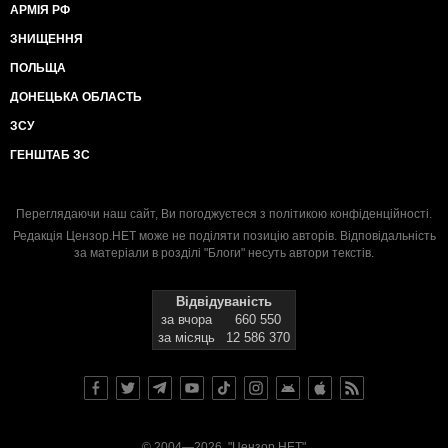
АРМІЯ РФ
ЗНИЩЕННЯ
ПОЛЬЩА
ДОНЕЦЬКА ОБЛАСТЬ
ЗСУ
ГЕНШТАБ ЗС
Переглядаючи наш сайт, Ви погоджуєтеся з
політикою конфіденційності
.
Редакція Цензор.НЕТ може не поділяти позицію авторів. Відповідальність
за матеріали в розділі "Блоги" несуть автори текстів.
Відвідуваність
за вчора
660 550
за місяць
12 586 370
© 2004—2026, "Цензор.НЕТ"