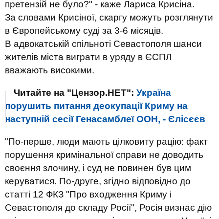
претензій не було?" - каже Лариса Крисіна.
За словами Крисіної, скаргу можуть розглянути
в Європейському суді за 3-6 місяців.
В адвокатській спільноті Севастополя шанси
жителів міста виграти в уряду в ЄСПЛ
вважають високими.
Читайте на "Цензор.НЕТ":
Україна
порушить питання деокупації Криму на
наступній сесії Генасамблеї ООН, - Єлісєєв
"По-перше, люди мають цілковиту рацію: факт
порушення кримінальної справи не доводить
своєння злочину, і суд не повинен був цим
керуватися. По-друге, згідно відповідно до
статті 12 ФКЗ "Про входження Криму і
Севастополя до складу Росії", Росія визнає дію