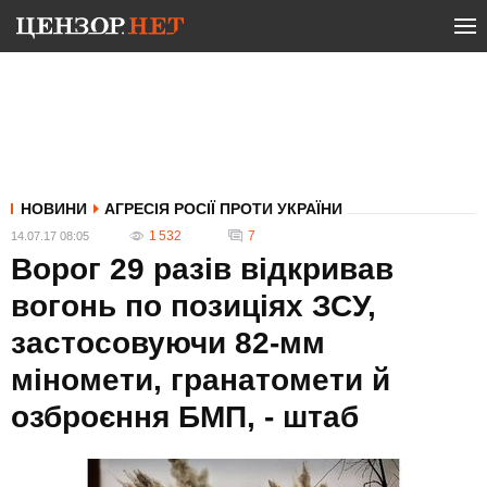
НОВИНИ
АГРЕСІЯ РОСІЇ ПРОТИ УКРАЇНИ
1 532
7
14.07.17 08:05
Ворог 29 разів відкривав
вогонь по позиціях ЗСУ,
застосовуючи 82-мм
міномети, гранатомети й
озброєння БМП, - штаб