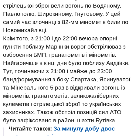
стрілецької зброї вели вогонь по Водяному,
Павлополю, Широкиному, Гнутовому. У цей
самий час злочинці з 82-мм мінометів били по
Новомихайлівці.
Крім того, з 21:00 і до 22:00 вечора опорні
пункти поблизу Мар'їнки ворог обстрілював з
озброєння БМП, гранатометів і мінометів.
Найгарячіше в кінці дня було поблизу Авдіївки.
Тут, починаючи з 21:00 і майже до 23:00
бандформування з боку Спартака, Ясинуватої
та Мінерального 5 разів відкривали вогонь із
мінометів, гранатометів, великокаліберних
кулеметів і стрілецької зброї по українських
захисниках. Також обстріл позицій сил АТО
було зафіксовано в районі шахти Бутівка.
Читайте також:
За минулу добу двоє