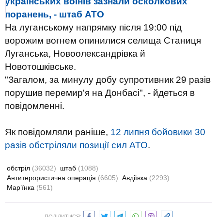
українських воїнів зазнали осколкових
поранень, - штаб АТО
На луганському напрямку після 19:00 під
ворожим вогнем опинилися селища Станиця
Луганська, Новоолександрівка й
Новотошківське.
"Загалом, за минулу добу супротивник 29 разів
порушив перемир'я на Донбасі", - йдеться в
повідомленні.
Як повідомляли раніше,
12 липня бойовики 30
разів обстріляли позиції сил АТО
.
обстріл
(36032)
штаб
(1088)
Антитерористична операція
(6605)
Авдіївка
(2293)
Мар’їнка
(561)
ПОДІЛИТИСЯ: