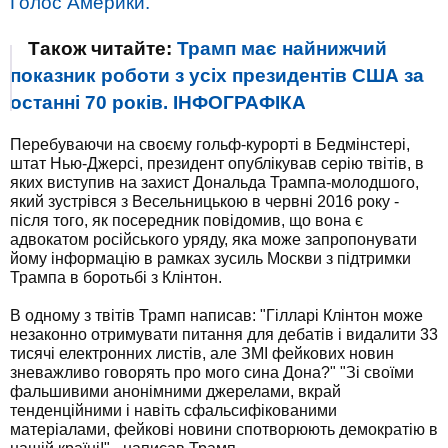
Голос Америки.
Також читайте:
Трамп має найнижчий
показник роботи з усіх президентів США за
останні 70 років. ІНФОГРАФІКА
Перебуваючи на своєму гольф-курорті в Бедмінстері,
штат Нью-Джерсі, президент опублікував серію твітів, в
яких виступив на захист Дональда Трампа-молодшого,
який зустрівся з Весельницькою в червні 2016 року -
після того, як посередник повідомив, що вона є
адвокатом російського уряду, яка може запропонувати
йому інформацію в рамках зусиль Москви з підтримки
Трампа в боротьбі з Клінтон.
В одному з твітів Трамп написав: "Гілларі Клінтон може
незаконно отримувати питання для дебатів і видалити 33
тисячі електронних листів, але ЗМІ фейкових новин
зневажливо говорять про мого сина Дона?" "Зі своїми
фальшивими анонімними джерелами, вкрай
тенденційними і навіть сфальсифікованими
матеріалами, фейкові новини спотворюють демократію в