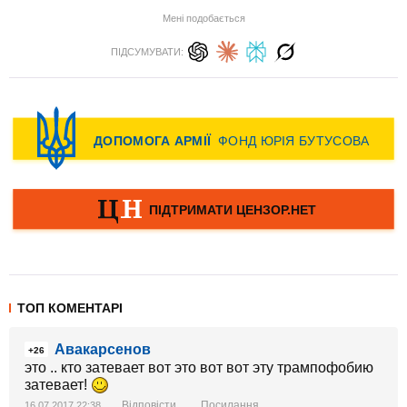
Мені подобається
ПІДСУМУВАТИ:
ТОП КОМЕНТАРІ
Авакарсенов
+26
это .. кто затевает вот это вот вот эту трампофобию
затевает!
Відповісти
Посилання
16.07.2017 22:38