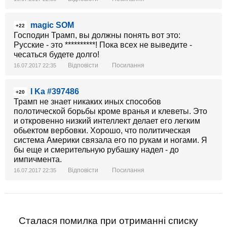
magic SOM
+22
Господин Трамп, вы должны понять вот это:
Русские - это **********! Пока всех не выведите -
чесаться будете долго!
Відповісти
Посилання
16.07.2017 22:35
I Ka #397486
+20
Трамп не знает никаких иных способов
полотической борьбы кромe вранья и клеветы. Это
и откровенно низкий интеллект делает его легким
обьектом вербовки. Хорошо, что политическая
система Америки связала его по рукам и ногами. Я
бы еще и смерительную рубашку надел - до
импичмента.
Відповісти
Посилання
16.07.2017 22:35
Сталася помилка при отриманні списку