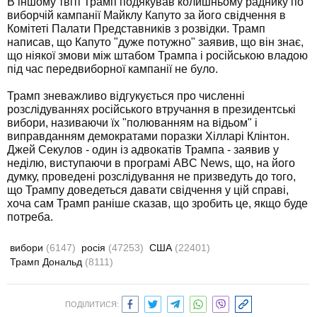
В іншому твіті Трамп подякував колишньому раднику по
виборчій кампанії Майклу Капуто за його свідчення в
Комітеті Палати Представників з розвідки. Трамп
написав, що Капуто "дуже потужно" заявив, що він знає,
що ніякої змови між штабом Трампа і російською владою
під час передвиборної кампанії не було.
Трамп зневажливо відгукується про численні
розслідуваннях російського втручання в президентські
вибори, називаючи їх "полюванням на відьом" і
виправданням демократами поразки Хілларі Клінтон.
Джей Секулов - один із адвокатів Трампа - заявив у
неділю, виступаючи в програмі ABC News, що, на його
думку, проведені розслідування не призведуть до того,
що Трампу доведеться давати свідчення у цій справі,
хоча сам Трамп раніше сказав, що зробить це, якщо буде
потреба.
вибори
(6147)
росія
(47253)
США
(22401)
Трамп Дональд
(8111)
ПОДІЛИТИСЯ: