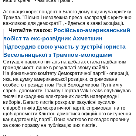
нашій країні!" - написав Трамп.
Асоціація кореспондентів Білого дому відкинула критику
Трампа. "Вільна і незалежна преса насправді є критично
важливою для демократії", - йдеться в заяві асоціації.
Читайте також:
Російсько-американський
лобіст та екс-розвідник Ахметшин
підтвердив свою участь у зустрічі юриста
Весельницької з Трампом-молодшим
Ситуація навколо питань на дебатах стала надбанням
громадськості лише в результаті злому файлів
Національного комітету Демократичної партії - операції,
яка, на думку американської розвідки, спрямована
особисто президентом Росії Володимиром Путіним у
спробі допомогти Трампу. Портал WikiLeaks опублікував
тисячі викрадених електронних листів напередодні
виборів. Багато листів розкрили закулісні зусилля
співробітників Демократичної партії, спрямовані на те,
щоб допомогти Клінтон домогтися офіційного висунення
кандидатом від партії. Вона частково покладає провину
за свою поразку на публікацію цих листів.