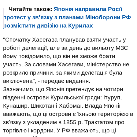
Читайте також:
Японія направила Росії
протест у зв'язку з планами Міноборони РФ
розмістити дивізію на Курилах
"Спочатку Хасегава планував взяти участь у
роботі делегації, але за день до вильоту МЗС
йому повідомило, що він не зможе брати
участь. За словами Хасегави, міністерство не
розкрило причини, за якими делегація була
виключена", - передає видання.
Зазначимо, що Японія претендує на чотири
південні острови Курильської гряди: Ітуруп,
Кунашир, Шикотан і Хабомаї. Влада Японії
вважають, що ці острови є їхньою територією в
зв'язку з укладеним в 1855 р. Трактатом про
торгівлю і кордони. У РФ вважають, що ці