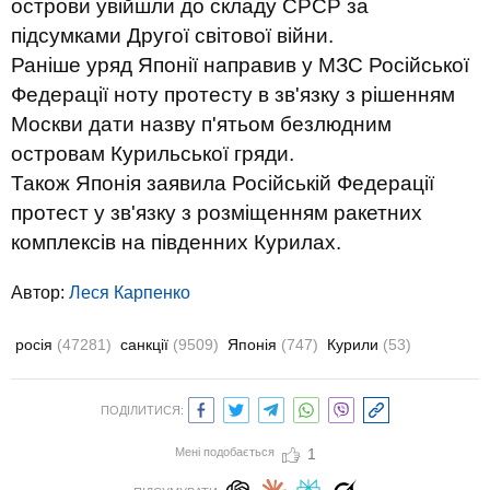
острови увійшли до складу СРСР за
підсумками Другої світової війни.
Раніше уряд Японії направив у МЗС Російської
Федерації ноту протесту в зв'язку з рішенням
Москви дати назву п'ятьом безлюдним
островам Курильської гряди.
Також Японія заявила Російській Федерації
протест у зв'язку з розміщенням ракетних
комплексів на південних Курилах.
Автор:
Леся Карпенко
росія
(47281)
санкції
(9509)
Японія
(747)
Курили
(53)
ПОДІЛИТИСЯ:
Мені подобається
1