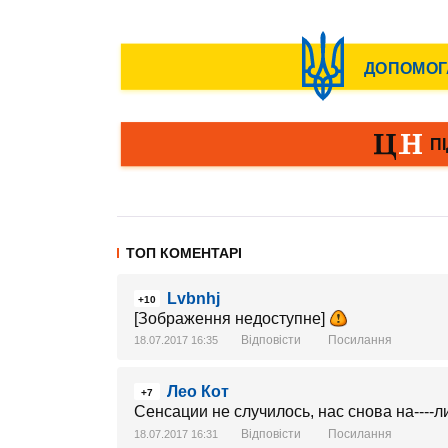
ТОП КОМЕНТАРІ
Lvbnhj
+10
[Зображення недоступне]
Відповісти
Посилання
18.07.2017 16:35
Лео Кот
+7
Сенсации не случилось, нас снова на----л
Відповісти
Посилання
18.07.2017 16:31