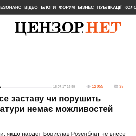
РЕЗОНАНС
ВІДЕО
БЛОГИ
ФОРУМ
БІЗНЕС
ПУБЛІКАЦІЇ
КОЛ
А
12 055
38
18.07.17 16:59
се заставу чи порушить
уратури немає можливостей
ти, якщо нардеп Борислав Розенблат не внесе