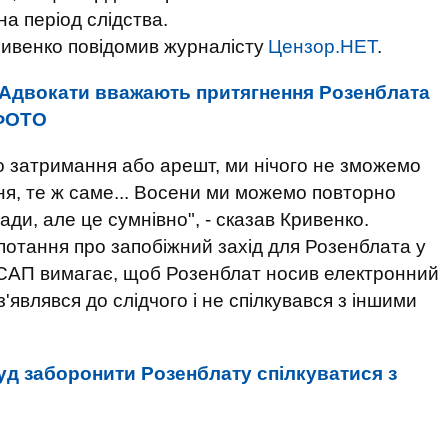
а період слідства.
ивенко повідомив журналісту
Цензор.НЕТ
.
Адвокати вважають притягнення Розенблата
 ФОТО
го затримання або арешт, ми нічого не зможемо
я, те ж саме... Восени ми можемо повторно
ади, але це сумнівно", - сказав Кривенко.
потання про запобіжний захід для Розенблата у
ж САП вимагає, щоб Розенблат носив електронний
'являвся до слідчого і не спілкувався з іншими
уд заборонити Розенблату спілкуватися з