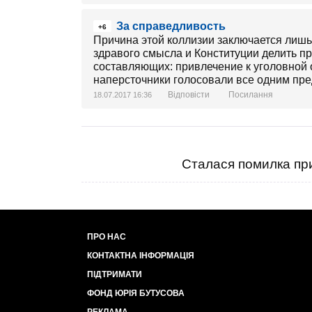
За справедливость
+6
Причина этой коллизии заключается лишь
здравого смысла и Конституции делить п
составляющих: привлечение к уголовной о
наперсточники голосовали все одним пре
Відповісти
Посилання
18.07.2017 16:36
Сталася помилка при
ПРО НАС
КОНТАКТНА ІНФОРМАЦІЯ
ПІДТРИМАТИ
ФОНД ЮРІЯ БУТУСОВА