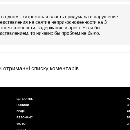
 в одном - хитрожопая власть придумала в нарушение
редставления на снятие неприкосновенности на 3
тветственности, задержание и арест. Если бы
дставлением, то никаких бы проблем не было.
 отриманні списку коментарів.
ЦЕНЗОР.НЕТ
М
НОВИНИ
З
ПОДІЇ
А
РЕЗОНАНС
Р
ФОТО
З
ВІДЕО