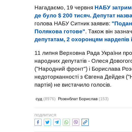
Нагадаємо, 19 червня
НАБУ затрим
де було $ 200 тисяч. Депутат назв
голова НАБУ Ситник заявив:
"Подан
Полякова готове"
. Також він зазна
депутатам, 2 охоронцям нардепів і
11 липня Верховна Рада України про
народних депутатів - Олеся Довогог
("Народний фронт") і Борислава Роз
недоторканності з Євгена Дейдея ("
партія) не вистачило голосів
.
суд
(8976)
Розенблат Борислав
(153)
ПОДІЛИТИСЯ: