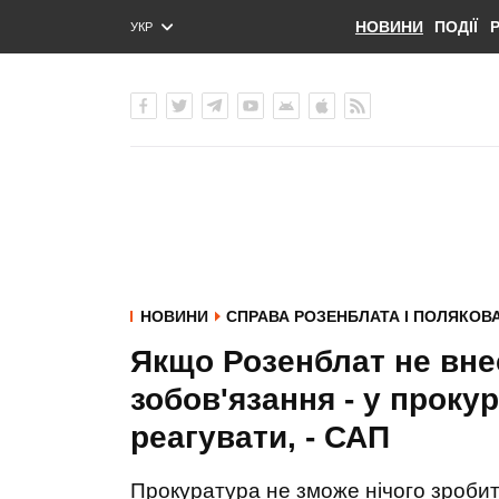
НОВИНИ
ПОДІЇ
УКР
ENG
РУС
НОВИНИ
СПРАВА РОЗЕНБЛАТА І ПОЛЯКОВ
Якщо Розенблат не вне
зобов'язання - у прок
реагувати, - САП
Прокуратура не зможе нічого зроби