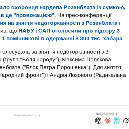
ало охоронця нардепа Розенблата із сумкою,
ав це "провокацією"
. На прес-конференції
ня на зняття недоторканності з Розенблата і
чив, що
НАБУ і САП оголосили про підозру 3
 1 помічникові в одержанні $ 300 тис. хабара
.
голосувала за зняття недоторканності з 3
о (група "Воля народу"), Максима Полякова
енблата ("Блок Петра Порошенка"). Для зняття
Народний фронт") і Андрія Лозового (Радикальна
ПІДСУМУВАТИ:
Мені подобається