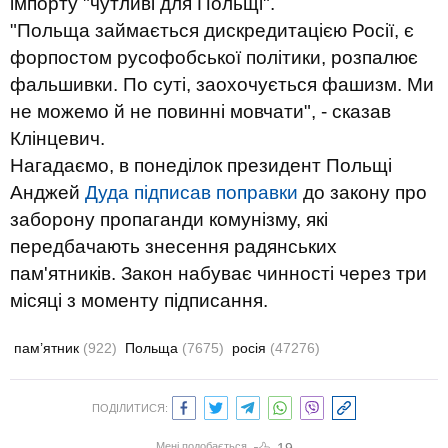
імпорту "чутливі для Польщі".
"Польща займається дискредитацією Росії, є
форпостом русофобської політики, розпалює
фальшивки. По суті, заохочується фашизм. Ми
не можемо й не повинні мовчати", - сказав
Клінцевич.
Нагадаємо, в понеділок президент Польщі
Анджей
Дуда підписав поправки
до закону про
заборону пропаганди комунізму, які
передбачають знесення радянських
пам'ятників. Закон набуває чинності через три
місяці з моменту підписання.
пам’ятник
(922)
Польща
(7675)
росія
(47276)
ПОДІЛИТИСЯ:
Мені подобається