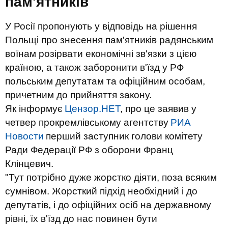
пам'ятників
У Росії пропонують у відповідь на рішення
Польщі про знесення пам'ятників радянським
воїнам розірвати економічні зв'язки з цією
країною, а також заборонити в'їзд у РФ
польським депутатам та офіційним особам,
причетним до прийняття закону.
Як інформує
Цензор.НЕТ
, про це заявив у
четвер прокремлівському агентству
РИА
Новости
перший заступник голови комітету
Ради Федерації РФ з оборони Франц
Клінцевич.
"Тут потрібно дуже жорстко діяти, поза всяким
сумнівом. Жорсткий підхід необхідний і до
депутатів, і до офіційних осіб на державному
рівні, їх в'їзд до нас повинен бути