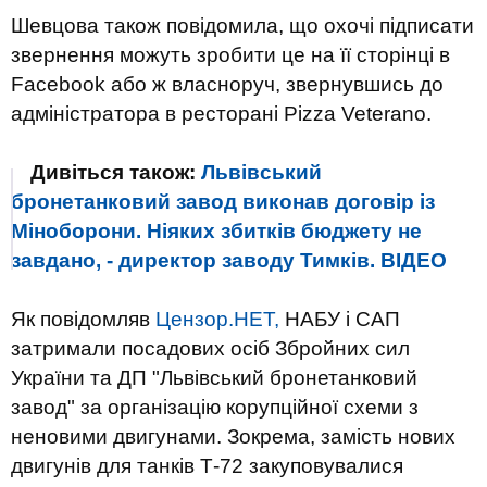
Шевцова також повідомила, що охочі підписати
звернення можуть зробити це на її сторінці в
Facebook або ж власноруч, звернувшись до
адміністратор
а в ресторані Pizza Veterano.
Дивіться також:
Львівський
бронетанковий завод виконав договір із
Міноборони. Ніяких збитків бюджету не
завдано, - директор заводу Тимків. ВIДЕО
Як повідомляв
Цензор.НЕТ,
НАБУ і САП
затримали посадових осіб Збройних сил
України та ДП "Львівський бронетанковий
завод" за організацію корупційної схеми з
неновими двигунами. Зокрема, замість нових
двигунів для танків Т-72 закуповувалися