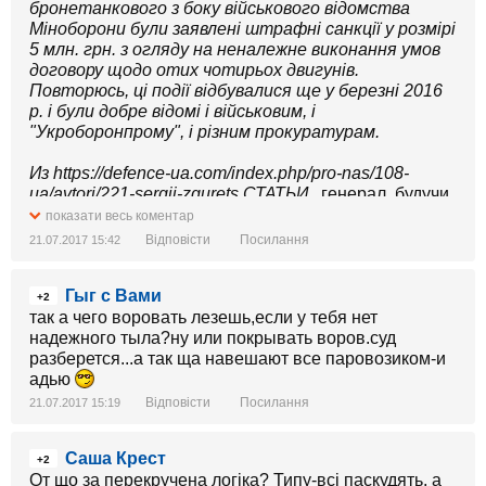
бронетанкового з боку військового відомства
Міноборони були заявлені штрафні санкції у розмірі
5 млн. грн. з огляду на неналежне виконання умов
договору щодо отих чотирьох двигунів.
Повторюсь, ці події відбувалися ще у березні 2016
р. і були добре відомі і військовим, і
"Укроборонпрому", і різним прокуратурам.
Из https://defence-ua.com/index.php/pro-nas/108-
ua/avtori/221-sergij-zgurets СТАТЬИ .
генерал, будучи
в схеме воровства выставляет ШТРАФ на 5 лямов ?
показати весь коментар
И где ползали набушные деффективы больше года?
Відповісти
Посилання
21.07.2017 15:42
Дюже прет подставой (ИМХО)
Гыг с Вами
+2
так а чего воровать лезешь,если у тебя нет
надежного тыла?ну или покрывать воров.суд
разберется...а так ща навешают все паровозиком-и
адью
Відповісти
Посилання
21.07.2017 15:19
Саша Крест
+2
От що за перекручена логіка? Типу-всі паскудять, а