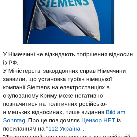
У Німеччині не відкидають погіршення відносин
із РФ.
У Міністерстві закордонних справ Німеччини
заявили, що установка турбін німецької
компанії Siemens на електростанціях в
окупованому Криму може негативно
позначитися на політичних російсько-
німецьких відносинах, пише видання
Bild am
Sonntag
.
Про це повідомляє
Цензор.НЕТ
із
посиланням на
"112 Україна"
.
"Федеральний уряд ще раз нагадав російській