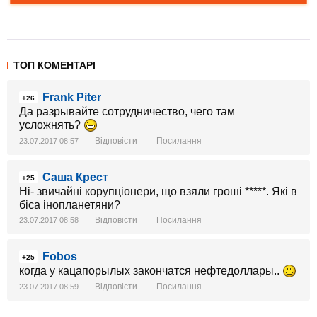
ТОП КОМЕНТАРІ
Frank Piter
+26
Да разрывайте сотрудничество, чего там
усложнять?
Відповісти
Посилання
23.07.2017 08:57
Саша Крест
+25
Ні- звичайні корупціонери, що взяли гроші *****. Які в
біса інопланетяни?
Відповісти
Посилання
23.07.2017 08:58
Fobos
+25
когда у кацапорылых закончатся нефтедоллары..
Відповісти
Посилання
23.07.2017 08:59