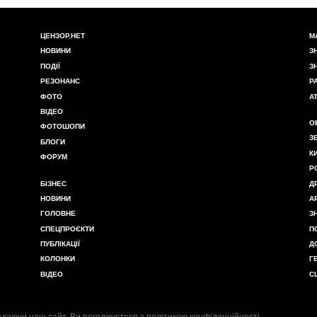
ЦЕНЗОР.НЕТ
М
НОВИНИ
З
ПОДІЇ
З
РЕЗОНАНС
Р
ФОТО
А
ВІДЕО
О
ФОТОШОПИ
З
БЛОГИ
К
ФОРУМ
Р
БІЗНЕС
Д
НОВИНИ
А
ГОЛОВНЕ
З
СПЕЦПРОЄКТИ
П
ПУБЛІКАЦІЇ
Д
КОЛОНКИ
Г
ВІДЕО
С