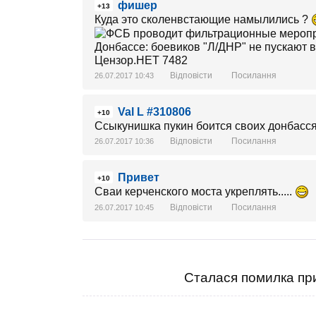
фишер
+13
Куда это сколенвстающие намылились ?
Відповісти
Посилання
26.07.2017 10:43
Val L #310806
+10
Ссыкунишка пукин боится своих донбасс
Відповісти
Посилання
26.07.2017 10:36
Привет
+10
Сваи керченского моста укреплять.....
Відповісти
Посилання
26.07.2017 10:45
Сталася помилка при