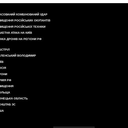
АСОВАНИЙ КОМБІНОВАНИЙ УДАР
НИЩЕННЯ РОСІЙСЬКИХ ОКУПАНТІВ
НИЩЕННЯ РОСІЙСЬКОЇ ТЕХНІКИ
АКЕТНА АТАКА НА КИЇВ
ТАКА ДРОНІВ НА РЕГІОНИ РФ
БСТРІЛ
ЕЛЕНСЬКИЙ ВОЛОДИМИР
ИЇВ
ОСІЯ
РОНИ
РМІЯ РФ
НИЩЕННЯ
ОЛЬЩА
ОНЕЦЬКА ОБЛАСТЬ
ЕНШТАБ ЗС
ША