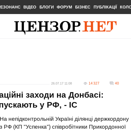
РЕЗОНАНС
ВІДЕО
БЛОГИ
ФОРУМ
БІЗНЕС
ПУБЛІКАЦІЇ
КОЛ
14 327
40
26.07.17 11:08
ційні заходи на Донбасі:
пускають у РФ, - ІС
На непідконтрольній Україні ділянці держкордону
з РФ (КП "Успенка") співробітники Прикордонної