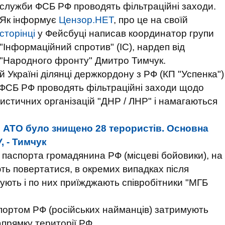
служби ФСБ РФ проводять фільтраційні заходи.
Як інформує
Цензор.НЕТ
, про це на своїй
сторінці
у Фейсбуці написав координатор групи
"Інформаційний спротив" (ІС), нардеп від
"Народного фронту" Дмитро Тимчук.
й Україні ділянці держкордону з РФ (КП "Успенка")
 ФСБ РФ проводять фільтраційні заходи щодо
ористичних організацій "ДНР / ЛНР" і намагаються
і АТО було знищено 28 терористів. Основна
, - Тимчук
ть паспорта громадянина РФ (місцеві бойовики), на
ть повертатися, в окремих випадках після
мують і по них приїжджають співробітники "МГБ
спортом РФ (російських найманців) затримують
апрямку території РФ.