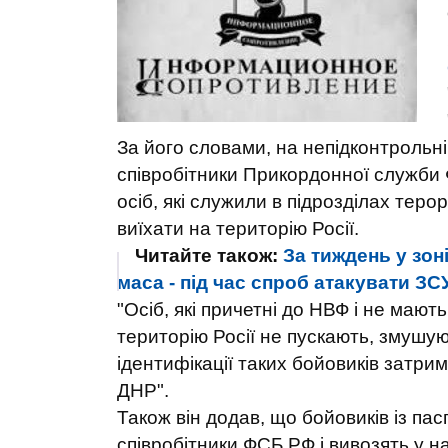
За його словами, на непідконтрольні
співробітники Прикордонної служби
осіб, які служили в підрозділах тер
виїхати на територію Росії.
Читайте також:
За тиждень у зон
маса - під час спроб атакувати ЗСУ
"Осіб, які причетні до НВФ і не маю
територію Росії не пускають, змушую
ідентифікації таких бойовиків затри
ДНР".
Також він додав, що бойовиків із па
співробітники ФСБ РФ і вивозять у н