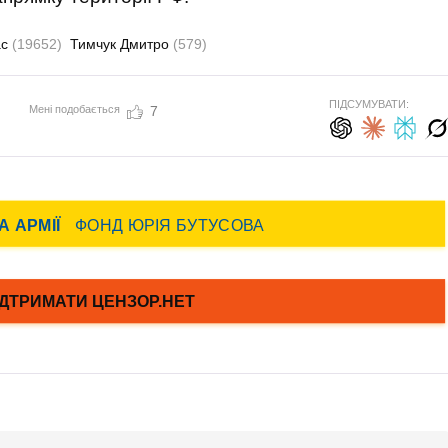
ас
(19652)
Тимчук Дмитро
(579)
ПІДСУМУВАТИ:
Мені подобається
7