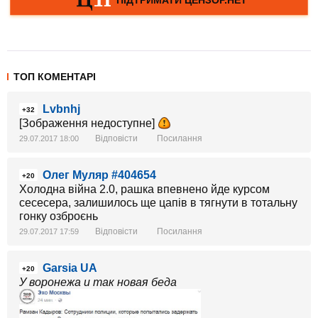
ТОП КОМЕНТАРІ
Lvbnhj
+32
[Зображення недоступне]
Відповісти
Посилання
29.07.2017 18:00
Олег Муляр #404654
+20
Холодна війна 2.0, рашка впевнено йде курсом
сесесера, залишилось ще цапів в тягнути в тотальну
гонку озброєнь
Відповісти
Посилання
29.07.2017 17:59
Garsia UA
+20
У воронежа и так новая беда