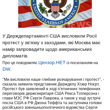
У Держдепартаменті США висловили Росії
протест у зв'язку з заходами, які Москва має
намір запровадити щодо американських
дипломатів.
Цензор.НЕТ
Про це повідомляє
із посиланням на
DW
.
"Ми висловили наше глибоке розчарування і протест", -
сказала заявила представник Держдепу Хізер Ноєрт.
Протест був заявлений в ході п'ятничних телефонних
переговорів держсекретаря США Рекса Тіллерсона і
глави МЗС РФ Сергія Лаврова, а також у ході зустрічі
посла США в РФ Джона Теффта та заступника голови
російського зовнішньополітичного відомства Сергія