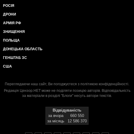
РОСІЯ
ДРОНИ
АРМІЯ РФ
ЗНИЩЕННЯ
ПОЛЬЩА
ДОНЕЦЬКА ОБЛАСТЬ
ГЕНШТАБ ЗС
США
Переглядаючи наш сайт, Ви погоджуєтеся з
політикою конфіденційності
.
Редакція Цензор.НЕТ може не поділяти позицію авторів. Відповідальність
за матеріали в розділі "Блоги" несуть автори текстів.
Відвідуваність
за вчора
660 550
за місяць
12 586 370