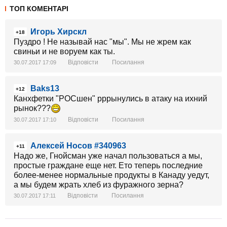
ТОП КОМЕНТАРІ
Игорь Хирскл
+18
Пуздро ! Не называй нас "мы". Мы не жрем как
свиньи и не воруем как ты.
Відповісти
Посилання
30.07.2017 17:09
Baks13
+12
Канхфетки "РОСшен" рррынулись в атаку на ихний
рынок???
Відповісти
Посилання
30.07.2017 17:10
Алексей Носов #340963
+11
Надо же, Гнойсман уже начал пользоваться а мы,
простые граждане еще нет. Ето теперь последние
более-менее нормальные продукты в Канаду уедут,
а мы будем жрать хлеб из фуражного зерна?
Відповісти
Посилання
30.07.2017 17:11