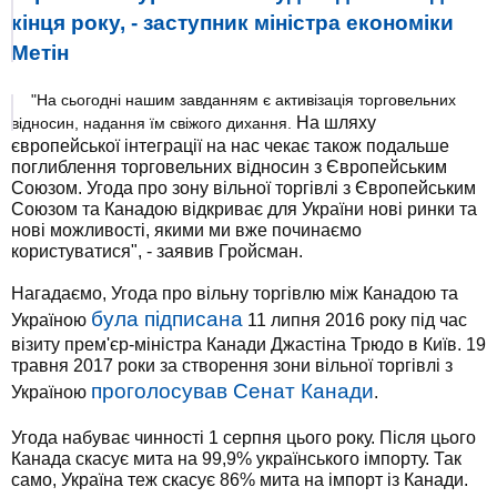
кінця року, - заступник міністра економіки
Метін
"На сьогодні нашим завданням є активізація торговельних
На шляху
відносин, надання їм свіжого дихання.
європейської інтеграції на нас чекає також подальше
поглиблення торговельних відносин з Європейським
Союзом. Угода про зону вільної торгівлі з Європейським
Союзом та Канадою відкриває для України нові ринки та
нові можливості, якими ми вже починаємо
користуватися", - заявив Гройсман.
Нагадаємо, Угода про вільну торгівлю між Канадою та
була підписана
Україною
11 липня 2016 року під час
візиту прем'єр-міністра Канади Джастіна Трюдо в Київ. 19
травня 2017 роки за створення зони вільної торгівлі з
проголосував Сенат Канади
Україною
.
Угода набуває чинності 1 серпня цього року. Після цього
Канада скасує мита на 99,9% українського імпорту. Так
само, Україна теж скасує 86% мита на імпорт із Канади.