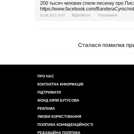
200 тысяч человек спели песенку про Пис
https://www.facebook.com/BanderaCynic/v
Відповісти
Посилання
02.08.2017 10:07
Сталася помилка при
ПРО НАС
КОНТАКТНА ІНФОРМАЦІЯ
ПІДТРИМАТИ
ФОНД ЮРІЯ БУТУСОВА
РЕКЛАМА
УМОВИ КОРИСТУВАННЯ
ПОЛІТИКА КОНФІДЕНЦІЙНОСТІ
РЕДАКЦІЙНА ПОЛІТИКА