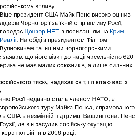
російському впливу.
Віце-президент США Майк Пенс високо оцінив
лідерів Чорногорії за їхній опір впливу Росії,
передає
Цензор.НЕТ
із посиланням на
Крим.
Реалії
. На обіді з президентом Філіпом
Вуяновичем та іншими чорногорськими
заявив, що його візит до нації чисельністю 620
мерика не має малих союзників, а лише сильних
ійського тиску, надихає світ, і я вітаю вас із
.
нню Росії недавно стала членом НАТО, є
європейського туру Майка Пенса, спрямованого
ів США в незмінній підтримці Вашингтона. Пенс
Грузії, де він засудив російську окупацію
короткої війни в 2008 році.