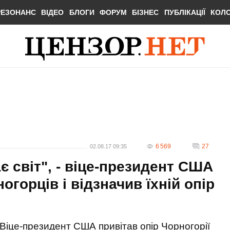
РЕЗОНАНС
ВІДЕО
БЛОГИ
ФОРУМ
БІЗНЕС
ПУБЛІКАЦІЇ
КОЛ
6 569
27
02.08.17 09:35
 світ", - віце-президент США
огорців і відзначив їхній опір
Віце-президент США привітав опір Чорногорії