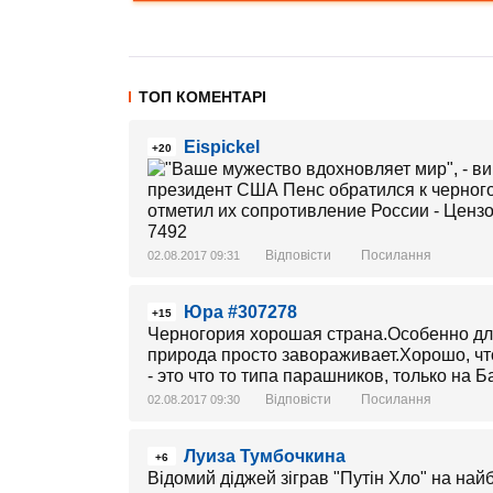
ТОП КОМЕНТАРІ
Eispickel
+20
Відповісти
Посилання
02.08.2017 09:31
Юра #307278
+15
Черногория хорошая страна.Особенно для
природа просто завораживает.Хорошо, чт
- это что то типа парашников, только на Б
Відповісти
Посилання
02.08.2017 09:30
Луиза Тумбочкина
+6
Відомий діджей зіграв "Путін Хло" на на