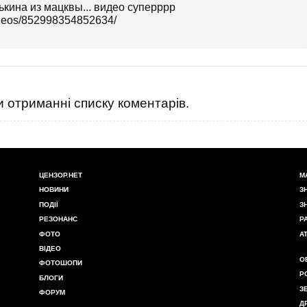
ькина из мацквы... видео суперррр
ideos/852998354852634/
 отриманні списку коментарів.
ЦЕНЗОР.НЕТ
М
НОВИНИ
З
ПОДІЇ
З
РЕЗОНАНС
Р
ФОТО
А
ВІДЕО
О
ФОТОШОПИ
Р
БЛОГИ
З
ФОРУМ
Д