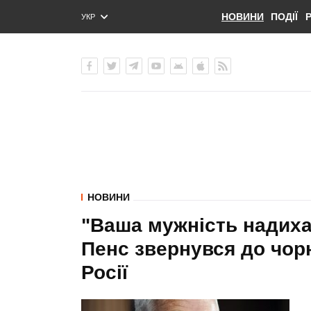
НОВИНИ
ПОДІЇ
УКР
ENG
РУС
НОВИНИ
"Ваша мужність надихає
Пенс звернувся до чорн
Росії