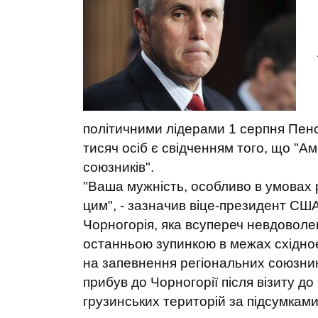
політичними лідерами 1 серпня Пенс 
тисяч осіб є свідченням того, що "А
союзників".
"Ваша мужність, особливо в умовах рос
цим", - зазначив віце-президент США
Чорногорія, яка всупереч невдоволе
останньою зупинкою в межах східно
на запевнення регіональних союзник
прибув до Чорногорії після візиту до 
грузинських територій за підсумками 