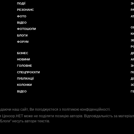
ПОДІЇ
З
РЕЗОНАНС
Р
ФОТО
А
ВІДЕО
О
ФОТОШОПИ
К
БЛОГИ
З
ФОРУМ
Р
БІЗНЕС
Д
НОВИНИ
А
ГОЛОВНЕ
З
СПЕЦПРОЄКТИ
П
ПУБЛІКАЦІЇ
Д
КОЛОНКИ
З
ВІДЕО
Г
даючи наш сайт, Ви погоджуєтеся з
політикою конфіденційності
.
я Цензор.НЕТ може не поділяти позицію авторів. Відповідальність за матеріал
"Блоги" несуть автори текстів.