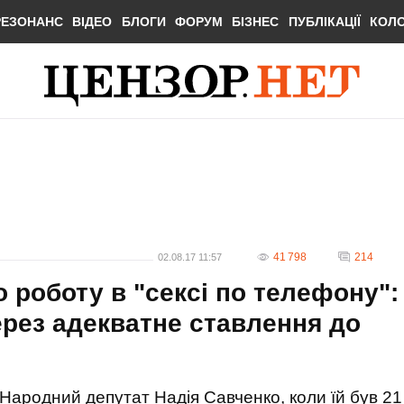
РЕЗОНАНС
ВІДЕО
БЛОГИ
ФОРУМ
БІЗНЕС
ПУБЛІКАЦІЇ
КОЛ
41 798
214
02.08.17 11:57
 роботу в "сексі по телефону":
рез адекватне ставлення до
Народний депутат Надія Савченко, коли їй був 21