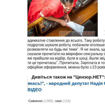
адекватне ставлення до всього. Таку роботу
подругою шукали роботу, побачили оголошенн
розмовляти на будь-які теми". Я не знала, щ
сказали прочитати на мікрофон сексуальну сц
які прийшли на відбір, були в шоці, йшли зві
ти це прочитаєш". Прочитала. Зарплата в то
офіційне оформлення, можна було з 23 років
Дивіться також на "Цензор.НЕТ"
якась!", - народний депутат Надія
ВIДЕО
Савченко
(1386)
секс
(118)