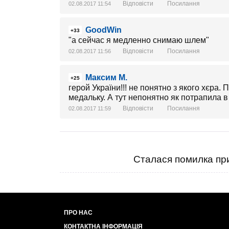
Відповісти
Посилання
02.08.2017 11:54
GoodWin
+33
"а сейчас я медленно снимаю шлем"
Відповісти
Посилання
02.08.2017 11:56
Максим М.
+25
герой України!!! не понятно з якого хєра. 
медальку. А тут непонятно як потрапила в п
Відповісти
Посилання
02.08.2017 11:59
Сталася помилка при
ПРО НАС
КОНТАКТНА ІНФОРМАЦІЯ