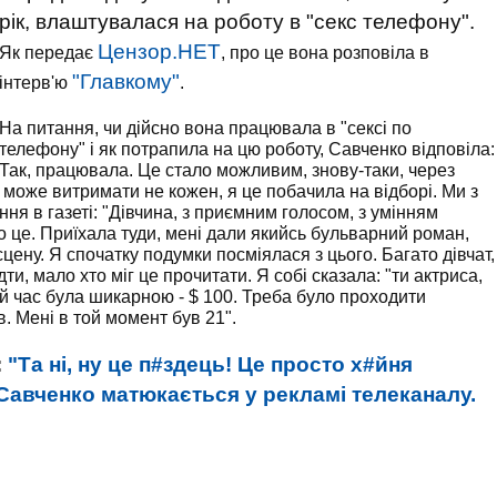
рік, влаштувалася на роботу в "секс телефону".
Цензор.НЕТ
Як передає
, про це вона розповіла в
"Главкому"
інтерв'ю
.
На питання, чи дійсно вона працювала в "сексі по
телефону" і як потрапила на цю роботу, Савченко відповіла:
Так, працювала. Це стало можливим, знову-таки, через
 може витримати не кожен, я це побачила на відборі. Ми з
я в газеті: "Дівчина, з приємним голосом, з умінням
о це. Приїхала туди, мені дали якийсь бульварний роман,
ену. Я спочатку подумки посміялася з цього. Багато дівчат,
дти, мало хто міг це прочитати. Я собі сказала: "ти актриса,
й час була шикарною - $ 100. Треба було проходити
. Мені в той момент був 21".
:
"Та ні, ну це п#здець! Це просто х#йня
 Савченко матюкається у рекламі телеканалу.