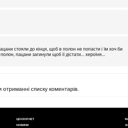
Пацани стояли до кінця, щоб в полон не попасти і їм хоч би
олон, пацани загинули щоб її дістати... хероїня...
 отриманні списку коментарів.
ЦЕНЗОР.НЕТ
М
НОВИНИ
З