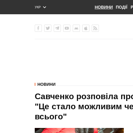
НОВИНИ
ПОДІЇ
УКР
ENG
РУС
НОВИНИ
Савченко розповіла про
"Це стало можливим че
всього"