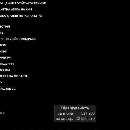
НИЩЕННЯ РОСІЙСЬКОЇ ТЕХНІКИ
АКЕТНА АТАКА НА КИЇВ
ТАКА ДРОНІВ НА РЕГІОНИ РФ
БСТРІЛ
ИЇВ
ЕЛЕНСЬКИЙ ВОЛОДИМИР
ОСІЯ
РОНИ
РМІЯ РФ
НИЩЕННЯ
ОЛЬЩА
ОНЕЦЬКА ОБЛАСТЬ
СУ
ЕНШТАБ ЗС
Відвідуваність
и в
за вчора
517 980
за місяць
12 586 370