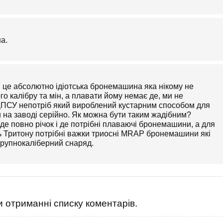
а.
н це абсолютно ідіотська бронемашина яка нікому не
го калібру та мін, а плавати йому немає де, ми не
ДПСУ непотріб який вироблений кустарним способом для
ти на заводі серійно. Як можна бути таким жадібним?
 де повно річок і де потрібні плаваючі бронемашини, а для
ь Тритону потрібні важки триосні MRAP бронемашини які
крупнокаліберний снаряд.
 отриманні списку коментарів.