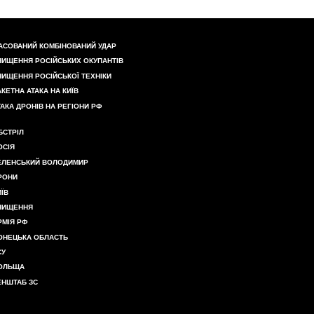
АСОВАНИЙ КОМБІНОВАНИЙ УДАР
НИЩЕННЯ РОСІЙСЬКИХ ОКУПАНТІВ
НИЩЕННЯ РОСІЙСЬКОЇ ТЕХНІКИ
АКЕТНА АТАКА НА КИЇВ
ТАКА ДРОНІВ НА РЕГІОНИ РФ
БСТРІЛ
ОСІЯ
ЕЛЕНСЬКИЙ ВОЛОДИМИР
РОНИ
ИЇВ
НИЩЕННЯ
РМІЯ РФ
ОНЕЦЬКА ОБЛАСТЬ
СУ
ОЛЬЩА
ЕНШТАБ ЗС