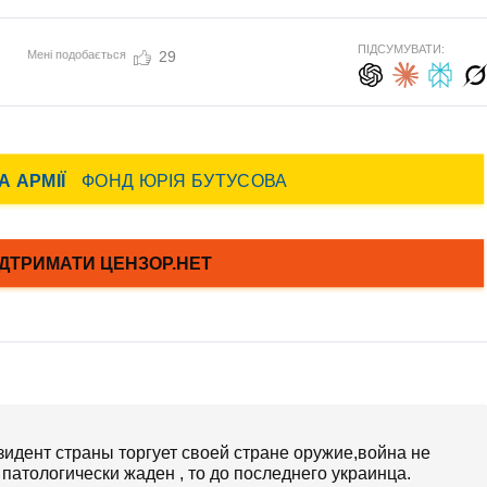
ПІДСУМУВАТИ:
Мені подобається
29
езидент страны торгует своей стране оружие,война не
 патологически жаден , то до последнего украинца.