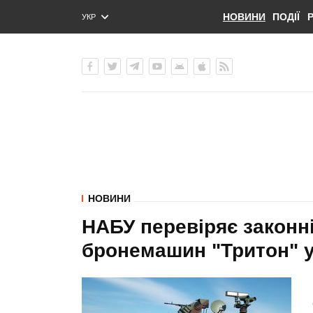
НОВИНИ
ПОДІЇ
УКР
ENG
РУС
НОВИНИ
НАБУ перевіряє законн
бронемашин "Тритон" 