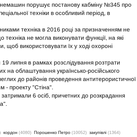
ронемашин порушує постанову кабміну №345 про
пеціальної техніки в особливий період, в
иками техніка в 2016 році за призначенням не
 техніка не могла виконувати функції, на які
 щоб використовувати їх у ході охороні
 19 липня в рамках розслідування розтрати
их на облаштування українсько-російського
леглих до районів проведення антитерористичної
м - проекту "Стіна".
 затримали 6 осіб, причетних до розкрадання
а".
)
кордон
(4080)
Порошенко Петро
(10052)
закупівлі
(1364)