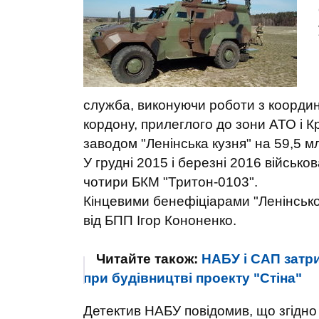
служба, виконуючи роботи з координ
кордону, прилеглого до зони АТО і К
заводом "Ленінська кузня" на 59,5 мл
У грудні 2015 і березні 2016 військо
чотири БКМ "Тритон-0103".
Кінцевими бенефіціарами "Ленінсько
від БПП Ігор Кононенко.
Читайте також:
НАБУ і САП затри
при будівництві проекту "Стіна"
Детектив НАБУ повідомив, що згідно