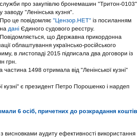
служби про закупівлю бронемашин "Тритон-0103"
у заводу "Ленінська кузня".
Про це повідомляє
"Цензор.НЕТ"
із посиланням
на
дані
Єдиного судового реєстру.
Повідомляється, що Державна прикордонна
ації облаштування українсько-російського
риму, в листопаді 2015 підписала два договори із
н грн.
ва частина 1498 отримала від "Ленінської кузні"
ї кузні" є президент Петро Порошенко і нардеп
мали 6 осіб, причетних до розкрадання кошті
 з висновками аудиту ефективності використання