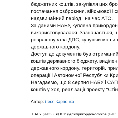
бюджетних коштів, закупівля цих б
постачання озброєння, військової і с
надзвичайний період і на час АТО.
За даними НАБУ, куплена прикордонн
використовувалася. Зазначається, що
розраховувала ДПС, купуючи машини,
державного кордону.
Доступ до документів був отриманий
коштів державного бюджету, виділен
державного кордону, територій, при
операції і Автономної Республіки Кри
Нагадаємо, що 8 серпня НАБУ і САП
коштів у ході реалізації проекту "Стін
Автор:
Леся Карпенко
НАБУ
(4432)
ДПСУ Держприкордонслужба
(6409