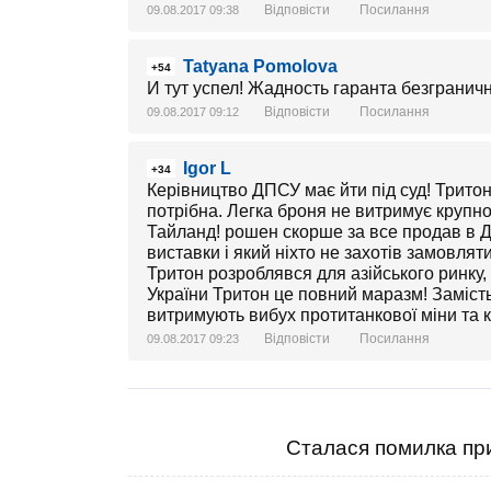
Відповісти
Посилання
09.08.2017 09:38
Tatyana Pomolova
+54
И тут успел! Жадность гаранта безграничн
Відповісти
Посилання
09.08.2017 09:12
Igor L
+34
Керівництво ДПСУ має йти під суд! Трито
потрібна. Легка броня не витримує крупно
Тайланд! рошен скорше за все продав в 
виставки і який ніхто не захотів замовля
Тритон розроблявся для азійського ринку,
України Тритон це повний маразм! Заміст
витримують вибух протитанкової міни та 
Відповісти
Посилання
09.08.2017 09:23
Сталася помилка при