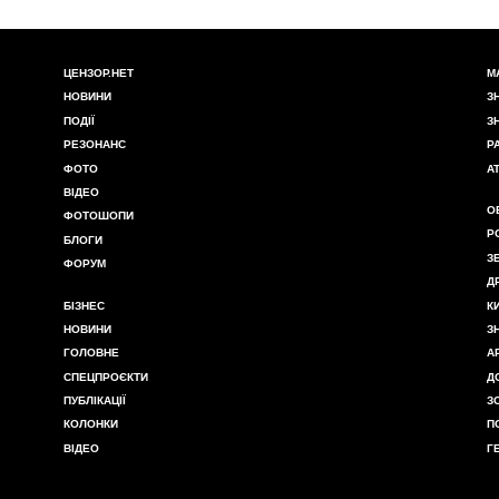
ЦЕНЗОР.НЕТ
М
НОВИНИ
З
ПОДІЇ
З
РЕЗОНАНС
Р
ФОТО
А
ВІДЕО
О
ФОТОШОПИ
Р
БЛОГИ
З
ФОРУМ
Д
БІЗНЕС
К
НОВИНИ
З
ГОЛОВНЕ
А
СПЕЦПРОЄКТИ
Д
ПУБЛІКАЦІЇ
З
КОЛОНКИ
П
ВІДЕО
Г