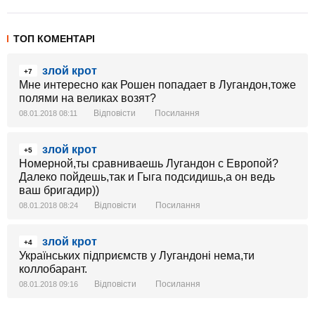
ТОП КОМЕНТАРІ
злой крот
+7
Мне интересно как Рошен попадает в Лугандон,тоже
полями на великах возят?
Відповісти
Посилання
08.01.2018 08:11
злой крот
+5
Номерной,ты сравниваешь Лугандон с Европой?
Далеко пойдешь,так и Гыга подсидишь,а он ведь
ваш бригадир))
Відповісти
Посилання
08.01.2018 08:24
злой крот
+4
Українських підприємств у Лугандоні нема,ти
коллобарант.
Відповісти
Посилання
08.01.2018 09:16