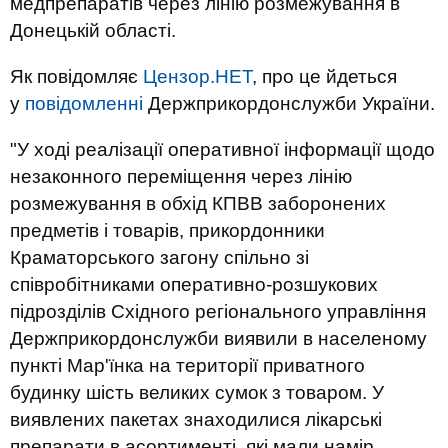
медпрепаратів через лінію розмежування в
Донецькій області.
Як повідомляє
Цензор.НЕТ
, про це йдеться
у
повідомленні
Держприкордонслужби України.
"У ході реалізації оперативної інформації щодо
незаконного переміщення через лінію
розмежування в обхід КПВВ заборонених
предметів і товарів, прикордонники
Краматорського загону спільно зі
співробітниками оперативно-розшукових
підрозділів Східного регіонального управління
Держприкордонслужби виявили в населеному
пункті Мар'їнка на території приватного
будинку шість великих сумок з товаром. У
виявлених пакетах знаходилися лікарські
препарати в асортименті, які мали намір