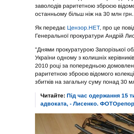
заволодів раритетною зброєю відомог
останньому більш ніж на 30 млн грн.
Як передає
Цензор.НЕТ
, про це пов
Генеральної прокуратури Андрій Ли
"Днями прокуратурою Запорізької обл
України одному з колишніх керівників
2010 році за попередньою домовлен
раритетною зброєю відомого колекці
збитків на загальну суму понад 30 мл
Читайте:
Під час одержання 15 т
адвоката, - Лисенко. ФОТОрепо