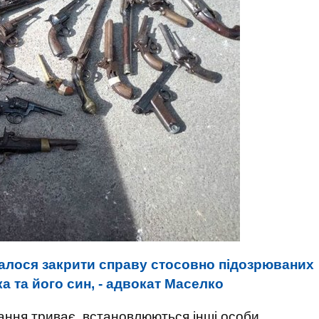
алося закрити справу стосовно підозрюваних
ка та його син, - адвокат Маселко
ання триває, встановлюються інші особи,