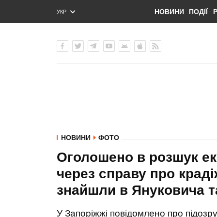
НОВИНИ
ПОДІЇ
УКР
ENG
РУС
НОВИНИ
ФОТО
Оголошено в розшук ек
через справу про крадіж
знайшли в Януковича 
У Запоріжжі повідомлено про підозру