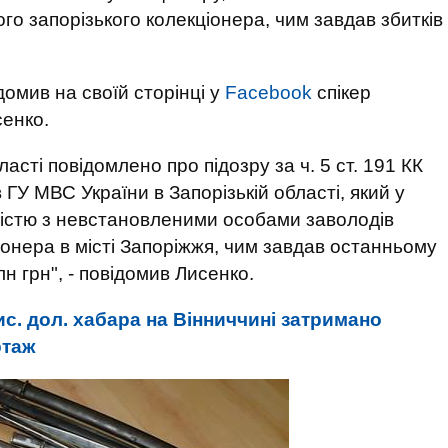
о запорізького колекціонера, чим завдав збитків
ідомив на своїй сторінці у
Facebook
спікер
сенко.
асті повідомлено про підозру за ч. 5 ст. 191 КК
 ГУ МВС України в Запорізькій області, який у
істю з невстановленими особами заволодів
онера в місті Запоріжжя, чим завдав останньому
н грн", - повідомив Лисенко.
ис. дол. хабара на Вінниччині затримано
ртаж