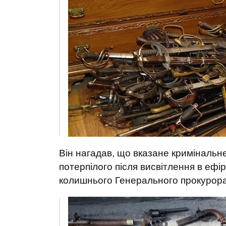
Він нагадав, що вказане криміналь
потерпілого після висвітлення в ефір
колишнього Генерального прокурора