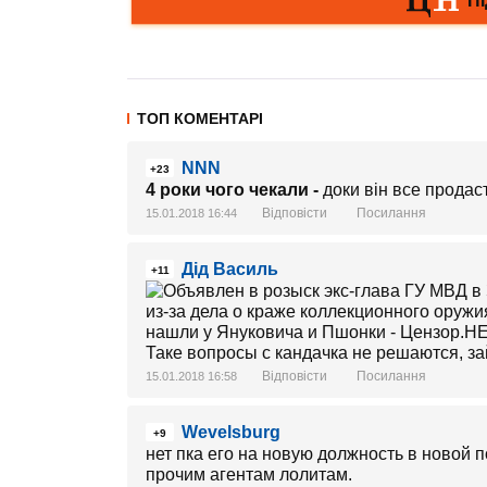
ТОП КОМЕНТАРІ
NNN
+23
4 роки чого чекали -
доки він все продаст
Відповісти
Посилання
15.01.2018 16:44
Дід Василь
+11
Таке вопросы с кандачка не решаются, зай
Відповісти
Посилання
15.01.2018 16:58
Wevelsburg
+9
нет пка его на новую должность в новой по
прочим агентам лолитам.