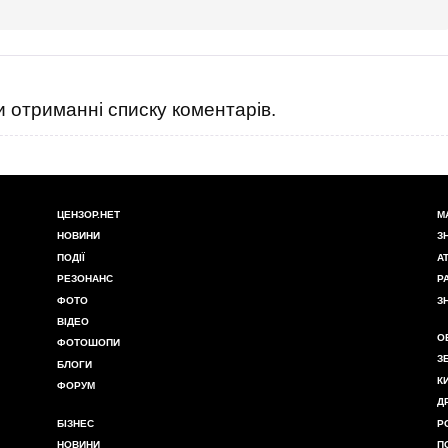
 отриманні списку коментарів.
ЦЕНЗОР.НЕТ
М
НОВИНИ
З
ПОДІЇ
А
РЕЗОНАНС
Р
ФОТО
З
ВІДЕО
О
ФОТОШОПИ
З
БЛОГИ
К
ФОРУМ
Д
БІЗНЕС
Р
НОВИНИ
П