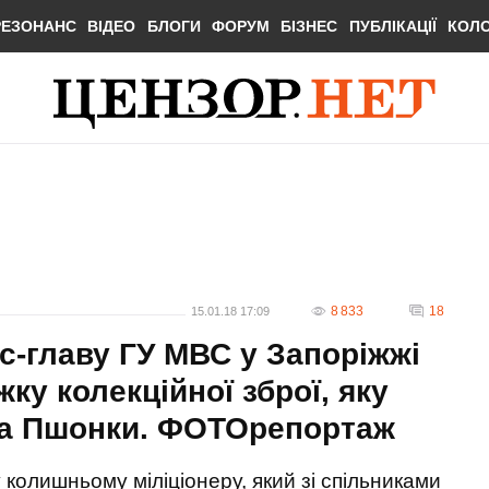
РЕЗОНАНС
ВІДЕО
БЛОГИ
ФОРУМ
БІЗНЕС
ПУБЛІКАЦІЇ
КОЛ
8 833
18
15.01.18 17:09
с-главу ГУ МВС у Запоріжжі
ку колекційної зброї, яку
та Пшонки. ФОТОрепортаж
 колишньому міліціонеру, який зі спільниками