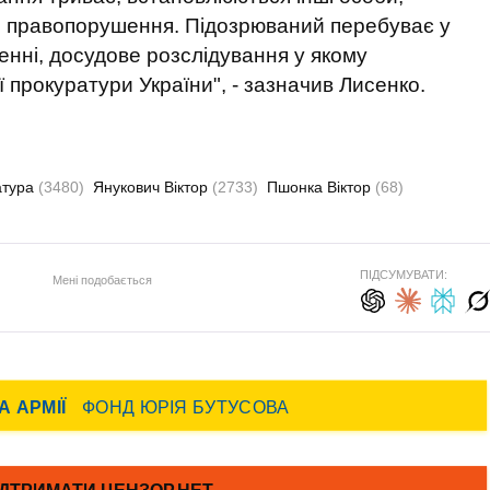
го правопорушення. Підозрюваний перебуває у
нні, досудове розслідування у якому
 прокуратури України", - зазначив Лисенко.
атура
(3480)
Янукович Віктор
(2733)
Пшонка Віктор
(68)
ПІДСУМУВАТИ:
Мені подобається