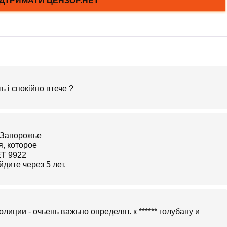
ь і спокійно втече ?
дите через 5 лет.
лиции - очьень важьно определят. к ****** голубану и