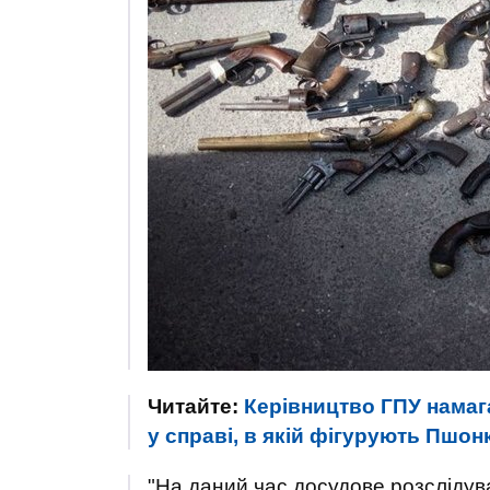
Читайте:
Керівництво ГПУ намаг
у справі, в якій фігурують Пшон
"На даний час досудове розслідув