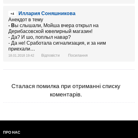
Иллария Соняшникова
+4
Анекдот в тему
- В
ы слышали, Мойша вчера открыл на
Дерибасовской ювелирный магазин!
- Да? И шо, поплыл навар?
- Да не! Сработала сигнализация, и за ним
приехали…
Відповісти
Посилання
18.01.2018 19:42
Сталася помилка при отриманні списку
коментарів.
ПРО НАС