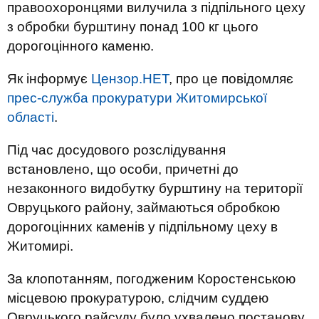
правоохоронцями вилучила з підпільного цеху
з обробки бурштину понад 100 кг цього
дорогоцінного каменю.
Як інформує
Цензор.НЕТ
, про це повідомляє
прес-служба прокуратури Житомирської
області
.
Під час досудового розслідування
встановлено, що особи, причетні до
незаконного видобутку бурштину на території
Овруцького району, займаються обробкою
дорогоцінних каменів у підпільному цеху в
Житомирі.
За клопотанням, погодженим Коростенською
місцевою прокуратурою, слідчим суддею
Овруцького райсуду було ухвалено постанову