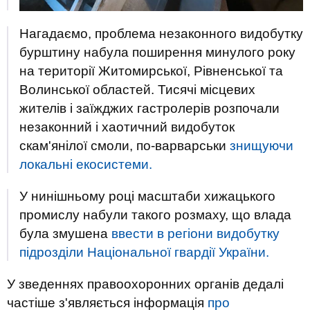
Нагадаємо, проблема незаконного видобутку
бурштину набула поширення минулого року
на території Житомирської, Рівненської та
Волинської областей. Тисячі місцевих
жителів і заїжджих гастролерів розпочали
незаконний і хаотичний видобуток
скам'янілої смоли, по-варварськи
знищуючи
локальні екосистеми.
У нинішньому році масштаби хижацького
промислу набули такого розмаху, що влада
була змушена
ввести в регіони видобутку
підрозділи Національної гвардії України.
У зведеннях правоохоронних органів дедалі
частіше з'являється інформація
про