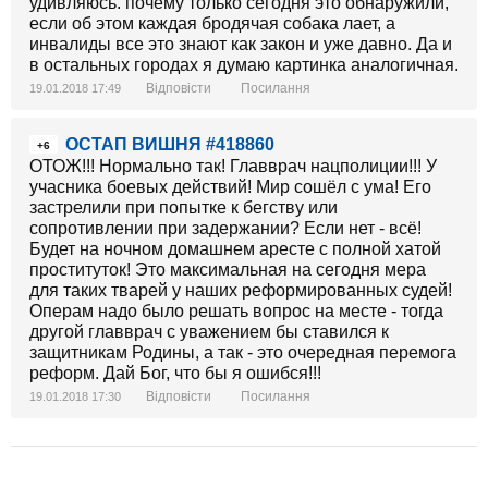
удивляюсь. почему только сегодня это обнаружили,
если об этом каждая бродячая собака лает, а
инвалиды все это знают как закон и уже давно. Да и
в остальных городах я думаю картинка аналогичная.
Відповісти
Посилання
19.01.2018 17:49
ОСТАП ВИШНЯ #418860
+6
ОТОЖ!!! Нормально так! Главврач нацполиции!!! У
учасника боевых действий! Мир сошёл с ума! Его
застрелили при попытке к бегству или
сопротивлении при задержании? Если нет - всё!
Будет на ночном домашнем аресте с полной хатой
проституток! Это максимальная на сегодня мера
для таких тварей у наших реформированных судей!
Операм надо было решать вопрос на месте - тогда
другой главврач с уважением бы ставился к
защитникам Родины, а так - это очередная перемога
реформ. Дай Бог, что бы я ошибся!!!
Відповісти
Посилання
19.01.2018 17:30