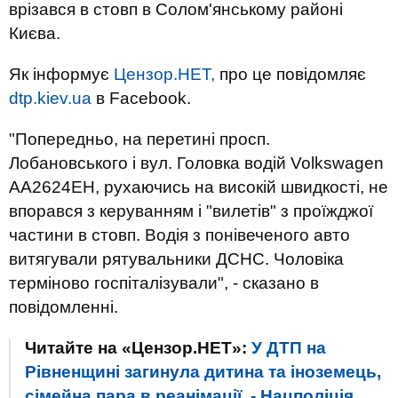
врізався в стовп в Солом'янському районі
Києва.
Як інформує
Цензор.НЕТ,
про це повідомляє
dtp.kiev.ua
в Facebook.
"Попередньо, на перетині просп.
Лобановського і вул. Головка водій Volkswagen
АА2624ЕН, рухаючись на високій швидкості, не
впорався з керуванням і "вилетів" з проїжджої
частини в стовп. Водія з понівеченого авто
витягували рятувальники ДСНС. Чоловіка
терміново госпіталізували", - сказано в
повідомленні.
Читайте на «Цензор.НЕТ»:
У ДТП на
Рівненщині загинула дитина та іноземець,
сімейна пара в реанімації, - Нацполіція.