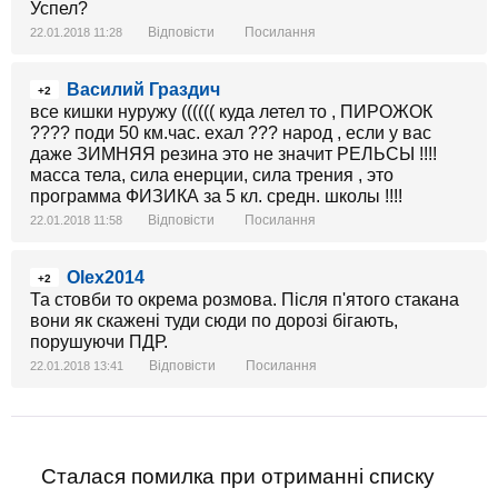
Успел?
Відповісти
Посилання
22.01.2018 11:28
Василий Граздич
+2
все кишки нуружу (((((( куда летел то , ПИРОЖОК
???? поди 50 км.час. ехал ??? народ , если у вас
даже ЗИМНЯЯ резина это не значит РЕЛЬСЫ !!!!
масса тела, сила енерции, сила трения , это
программа ФИЗИКА за 5 кл. средн. школы !!!!
Відповісти
Посилання
22.01.2018 11:58
Olex2014
+2
Та стовби то окрема розмова. Після п'ятого стакана
вони як скажені туди сюди по дорозі бігають,
порушуючи ПДР.
Відповісти
Посилання
22.01.2018 13:41
Сталася помилка при отриманні списку