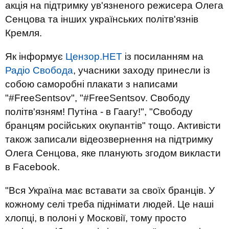
акція на підтримку ув'язненого режисера Олега
Сенцова та інших українських політв'язнів
Кремля.
Як інформує
Цензор.НЕТ
із посиланням на
Радіо Свобода
, учасники заходу принесли із
собою саморобні плакати з написами
"#FreeSentsov", "#FreeSentsov. Свободу
політв'язням! Путіна - в Гаагу!", "Свободу
бранцям російських окупантів" тощо. Активісти
також записали відеозвернення на підтримку
Олега Сенцова, яке планують згодом викласти
в Facebook.
"Вся Україна має вставати за своїх бранців. У
кожному селі треба піднімати людей. Це наші
хлопці, в полоні у Московії, тому просто