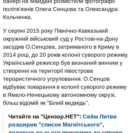
банері на Майдані розмістили фотографії
політв'язнів Олега Сенцова та Олександра
Кольченка.
У серпні 2015 року Північно-Кавказький
окружний військовий суд у Ростові-на-Дону
засудив О.Сенцова, затриманого в Криму в
2014 році, до 20 років колонії суворого режиму.
Український режисер був визнаний винним у
створенні на території півострова
терористичного угруповання. О.Сенцов
відбуває покарання в колонії суворого режиму
в Ямало-Ненецькому автономному окрузі,
більш відомій як "Білий ведмідь".
Читайте на "Цензор.НЕТ":
Сейм Литви
розширив "список Магнітського",
додавши до нього причетних до справи