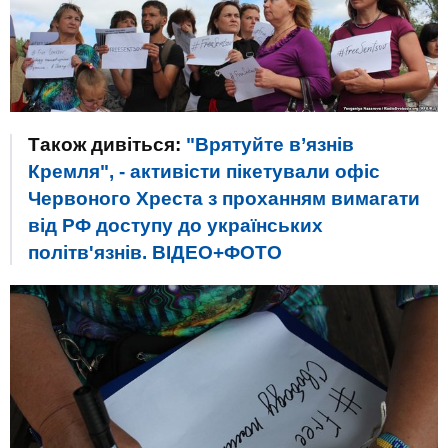
Також дивіться:
"Врятуйте в’язнів
Кремля", - активісти пікетували офіс
Червоного Хреста з проханням вимагати
від РФ доступу до українських
політв'язнів. ВІДЕО+ФОТО