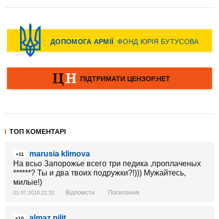
ТОП КОМЕНТАРІ
marusia klimova
+11
На всьо Запорожье всего три педика ,проплаченых
******? Ты и два твоих подружки?!))) Мужайтесь,
милые!)
Відповісти
Посилання
01.07.2018 21:32
almaz pilit
+10