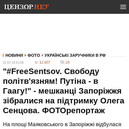
НОВИНИ
ФОТО
УКРАЇНСЬКІ ЗАРУЧНИКИ В РФ
11 407
24
01.07.18 21:09
"#FreeSentsov. Свободу
політв'язням! Путіна - в
Гаагу!" - мешканці Запоріжжя
зібралися на підтримку Олега
Сенцова. ФОТОрепортаж
На площі Маяковського в Запоріжжі відбулася