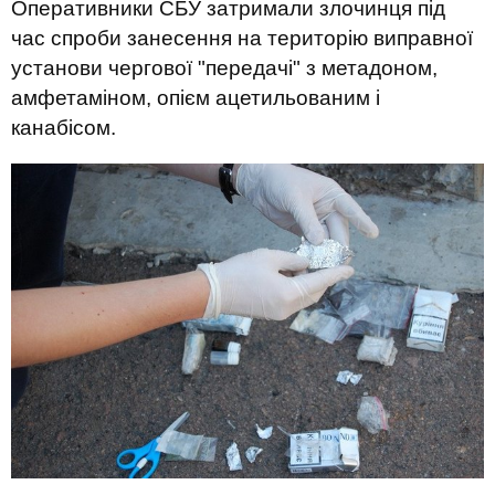
Оперативники СБУ затримали злочинця під
час спроби занесення на територію виправної
установи чергової "передачі" з метадоном,
амфетаміном, опієм ацетильованим і
канабісом.