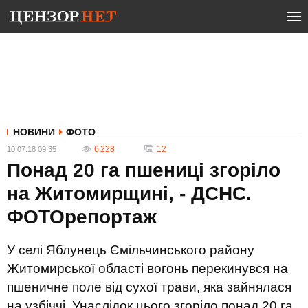
НОВИНИ
ФОТО
6 228
12
10.07.18 09:35
Понад 20 га пшениці згоріло
на Житомирщині, - ДСНС.
ФОТОрепортаж
У селі Яблунець Ємільчинського району
Житомирської області вогонь перекинувся на
пшеничне поле від сухої трави, яка зайнялася
на узбіччі. Унаслідок цього згоріло понад 20 га