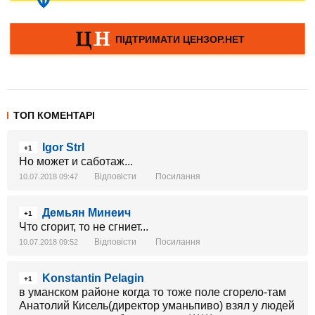
ТОП КОМЕНТАРІ
Igor Strl
+1
Но может и саботаж...
Відповісти
Посилання
10.07.2018 09:47
Демьян Минеич
+1
Что сгорит, то не сгниет...
Відповісти
Посилання
10.07.2018 09:52
Konstantin Pelagin
+1
в уманском районе когда то тоже поле сгорело-там
Анатолий Кисель(директор уманьпиво) взял у людей