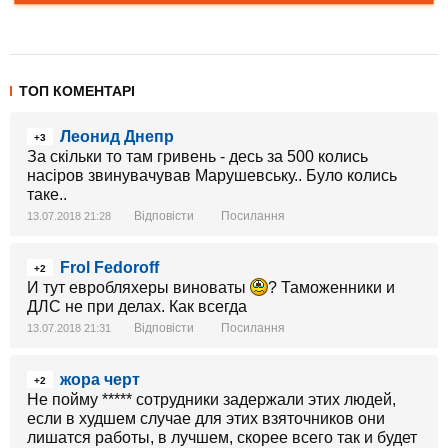
ТОП КОМЕНТАРІ
Леонид Днепр
+3
За скільки то там гривень - десь за 500 колись
насіров звинувачував Марушевську.. Було колись
таке..
Відповісти
Посилання
13.07.2018 21:28
Frol Fedoroff
+2
И тут евробляхеры виноваты
? Таможенники и
ДЛС не при делах. Как всегда
Відповісти
Посилання
13.07.2018 21:31
жора черт
+2
Не пойму ***** сотрудники задержали этих людей,
если в худшем случае для этих взяточников они
лишатся работы, в лучшем, скорее всего так и будет