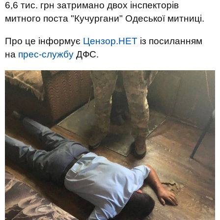
6,6 тис. грн затримано двох інспекторів
митного поста "Кучургани" Одеської митниці.
Про це інформує
Цензор.НЕТ
із посиланням
на
прес-службу
ДФС.