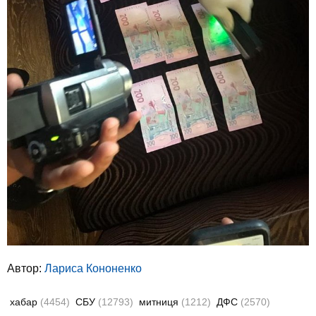
Автор:
Лариса Кононенко
хабар
(4454)
СБУ
(12793)
митниця
(1212)
ДФС
(2570)