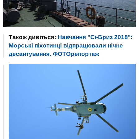
Також дивіться:
Навчання "Сі-Бриз 2018":
Морські піхотинці відпрацювали нічне
десантування. ФОТОрепортаж