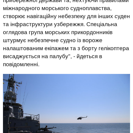
прибережної держави та, нехтуючи правилами
міжнародного морського судноплавства,
створює навігаційну небезпеку для інших суден
та інфраструктури узбережжя. Спеціальна
оглядова група морських прикордонників
штурмує небезпечне судно із вороже
налаштованим екіпажем та з борту гелікоптера
висаджується на палубу", - йдеться в
повідомленні.