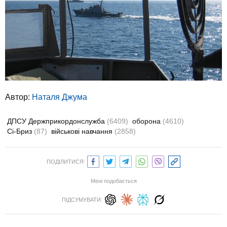
Автор:
Наталя Джума
ДПСУ Держприкордонслужба
(6409)
оборона
(4610)
Сі-Бриз
(87)
військові навчання
(2858)
ПОДІЛИТИСЯ:
Мені подобається
ПІДСУМУВАТИ: