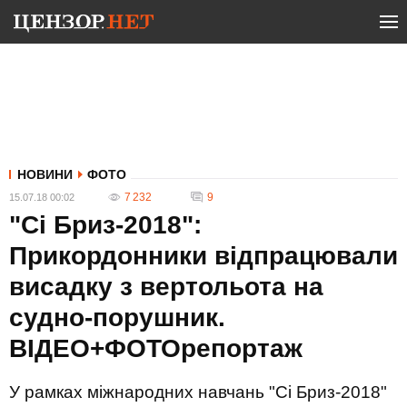
НОВИНИ
ФОТО
7 232
9
15.07.18 00:02
"Сі Бриз-2018":
Прикордонники відпрацювали
висадку з вертольота на
судно-порушник.
ВІДЕО+ФОТОрепортаж
У рамках міжнародних навчань "Сі Бриз-2018"