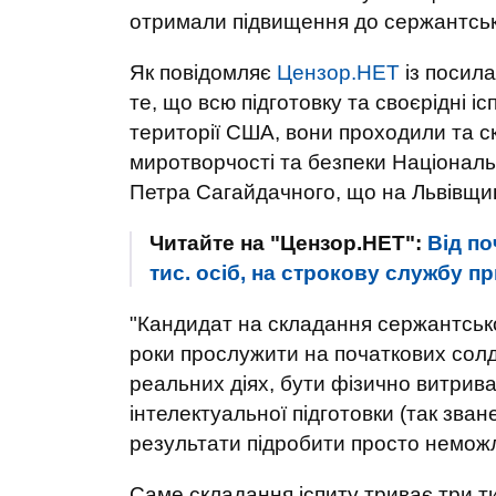
отримали підвищення до сержантськ
Як повідомляє
Цензор.НЕТ
із посил
те, що всю підготовку та своєрідні і
території США, вони проходили та с
миротворчості та безпеки Національн
Петра Сагайдачного, що на Львівщин
Читайте на "Цензор.НЕТ":
Від по
тис. осіб, на строкову службу пр
"Кандидат на складання сержантсько
роки прослужити на початкових сол
реальних діях, бути фізично витрив
інтелектуальної підготовки (так зва
результати підробити просто немож
Саме складання іспиту триває три ти