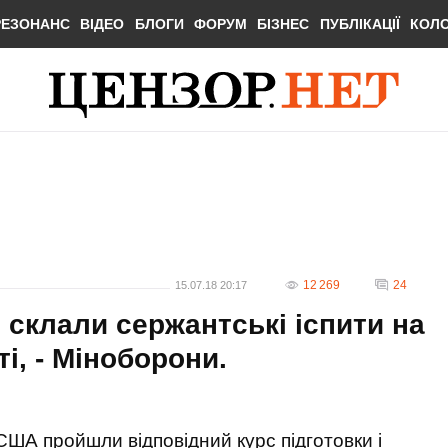
РЕЗОНАНС
ВІДЕО
БЛОГИ
ФОРУМ
БІЗНЕС
ПУБЛІКАЦІЇ
КОЛ
12 269
24
15.07.18 20:17
 склали сержантські іспити на
ті, - Міноборони.
США пройшли відповідний курс підготовки і