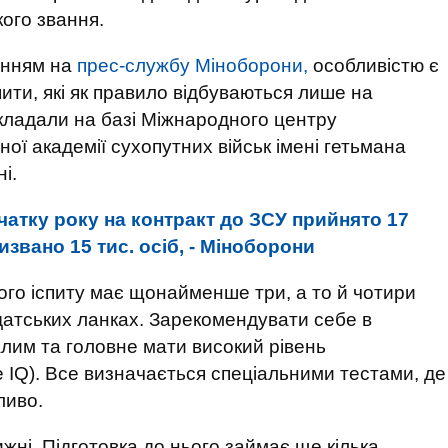
ого звання.
анням на
прес-службу Міноборони,
особливістю є
спити, які як правило відбуваються лише на
кладали на базі Міжнародного центру
ої академії сухопутних військ імені гетьмана
і.
чатку року на контракт до ЗСУ прийнято 17
извано 15 тис. осіб, - Міноборони
го іспиту має щонайменше три, а то й чотири
датських ланках. Зарекомендувати себе в
алим та головне мати високий рівень
не IQ). Все визначається спеціальними тестами, де
ливо.
жні. Підготовка до нього займає ще кілька