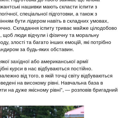
ржантські нашивки мають скласти іспити з
огічної, спеціальної підготовки, а також з
мінням бути лідером навіть в складних умовах,
ично. Складання іспиту триває майже цілодобово
го, щоб люди відчули і фізичну та моральну
оду, злості та багато інших емоцій, які потрібно
андиром за будь-яких обставин.
якої західної або американської армії
бні курси в нас відбуваються постійно.
лежно від того, в якій точці світу відбуваються
оведені на високому рівні. Навчальна база в
ити на дуже якісному рівні", — розповів бригадний