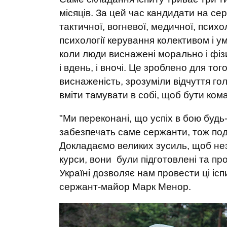
місяців. За цей час кандидати на се
тактичної, вогневої, медичної, психол
психології керування колективом і у
коли люди виснажені морально і фіз
і вдень, і вночі. Це зроблено для то
виснаженість, зрозуміли відчуття гол
вміти тамувати в собі, щоб бути ком
"Ми переконані, що успіх в бою будь-
забезпечать саме сержанти, тож поді
Докладаємо великих зусиль, щоб неза
курси, вони були підготовлені та пр
Україні дозволяє нам провести ці ісп
сержант-майор Марк Менор.