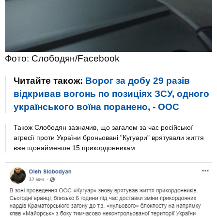
Фото: Слободян/Facebook
Читайте також:
Ворог за добу 29 разів
відкривав вогонь по позиціях ЗСУ, одного
українського воїна поранено, - ООС
Також Слободян зазначив, що загалом за час російської
агресії проти України броньовані "Кугуари" врятували життя
вже щонайменше 15 прикордонникам.