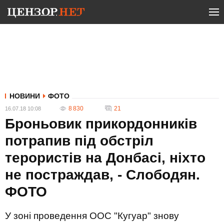
НОВИНИ
ФОТО
8 830
21
16.07.18 10:08
Броньовик прикордонників
потрапив під обстріл
терористів на Донбасі, ніхто
не постраждав, - Слободян.
ФОТО
У зоні проведення ООС "Кугуар" знову