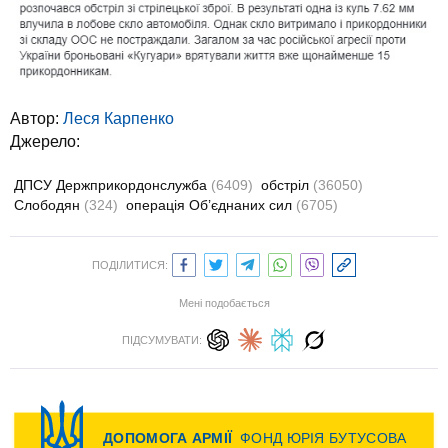
Автор:
Леся Карпенко
Джерело:
ДПСУ Держприкордонслужба
(6409)
обстріл
(36050)
Слободян
(324)
операція Об’єднаних сил
(6705)
ПОДІЛИТИСЯ:
Мені подобається
ПІДСУМУВАТИ: