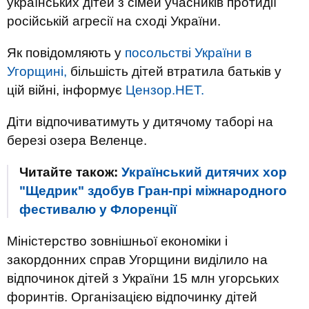
українських дітей з сімей учасників протидії
російській агресії на сході України.
Як повідомляють у
посольстві України в
Угорщині,
більшість дітей втратила батьків у
цій війні, інформує
Цензор.НЕТ.
Діти відпочиватимуть у дитячому таборі на
березі озера Веленце.
Читайте також:
Український дитячих хор
"Щедрик" здобув Гран-прі міжнародного
фестивалю у Флоренції
Міністерство зовнішньої економіки і
закордонних справ Угорщини виділило на
відпочинок дітей з України 15 млн угорських
форинтів. Організацією відпочинку дітей