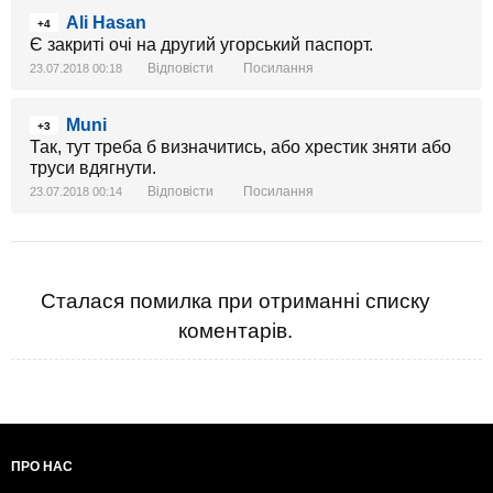
Ali Hasan
+4
Є закриті очі на другий угорський паспорт.
Відповісти
Посилання
23.07.2018 00:18
Muni
+3
Так, тут треба б визначитись, або хрестик зняти або
труси вдягнути.
Відповісти
Посилання
23.07.2018 00:14
Сталася помилка при отриманні списку
коментарів.
ПРО НАС