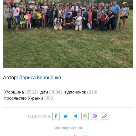
Автор:
Лариса Кононенко
Угорщина
(2562)
діти
(5694)
відпочинок
(213)
посольство України
(306)
ПОДІЛИТИСЯ:
Мені подобається