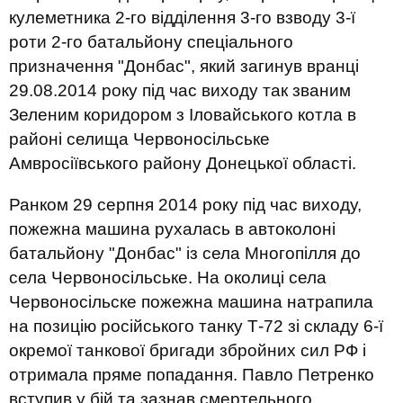
кулеметника 2-го відділення 3-го взводу 3-ї
роти 2-го батальйону спеціального
призначення "Донбас", який загинув вранці
29.08.2014 року під час виходу так званим
Зеленим коридором з Іловайського котла в
районі селища Червоносільське
Амвросіївського району Донецької області.
Ранком 29 серпня 2014 року під час виходу,
пожежна машина рухалась в автоколоні
батальйону "Донбас" із села Многопілля до
села Червоносільське. На околиці села
Червоносільске пожежна машина натрапила
на позицію російського танку Т-72 зі складу 6-ї
окремої танкової бригади збройних сил РФ і
отримала пряме попадання. Павло Петренко
вступив у бій та зазнав смертельного