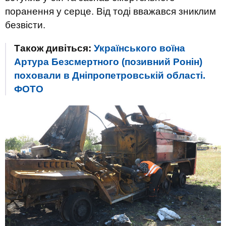
поранення у серце. Від тоді вважався зниклим
безвісти.
Також дивіться:
Українського воїна
Артура Безсмертного (позивний Ронін)
поховали в Дніпропетровській області.
ФОТО