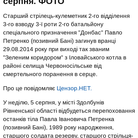
серпня. ФОТО
Старший стрілець-кулеметник 2-го відділення
3-го взводу 3-ї роти 2-го батальйону
спеціального призначення "Донбас" Павло
Петренко (позивний Бані) загинув вранці
29.08.2014 року при виході так званим
"Зеленим коридором" з Іловайського котла в
районі селища Червоносільське від
смертельного поранення в серце.
Про це повідомляє
Цензор.НЕТ.
У неділю, 5 серпня, у місті Здолбунів
Рівненської області відбудеться перепоховання
останків тіла Павла Івановича Петренка
(позивний Бані), 1989 року народження,
старшого солдата резерву, старшого стрільця-