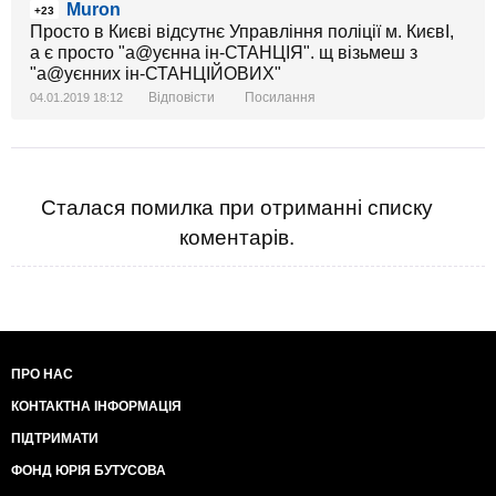
Muron
+23
Просто в Києві відсутнє Управління поліції м. КиєвІ,
а є просто "а@уєнна ін-СТАНЦІЯ". щ візьмеш з
"а@уєнних ін-СТАНЦІЙОВИХ"
Відповісти
Посилання
04.01.2019 18:12
Сталася помилка при отриманні списку
коментарів.
ПРО НАС
КОНТАКТНА ІНФОРМАЦІЯ
ПІДТРИМАТИ
ФОНД ЮРІЯ БУТУСОВА