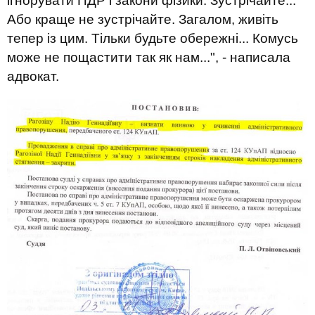
ігнорувати ПДР і закони фізики. Зустрічайте...
Або краще не зустрічайте. Загалом, живіть
тепер із цим. Тільки будьте обережні... Комусь
може не пощастити так як нам...", - написала
адвокат.