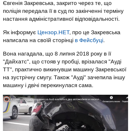
Євгенія Закревська, закрито через те, що
поліція передала її в суд по закінченні терміну
настання адміністративної відповідальності.
Як інформує
Цензор.НЕТ
, про це Закревська
написала на своїй сторінці
в Фейсбуці
.
Вона нагадала, що 8 липня 2018 року в її
"Дайхатс", що стояв у пробці, врізалася "Ауді
ТТ", практично викинувши машину Закревської
на зустрічну смугу. Також "Ауді" зачепила іншу
машину і двічі перекинулася сама.