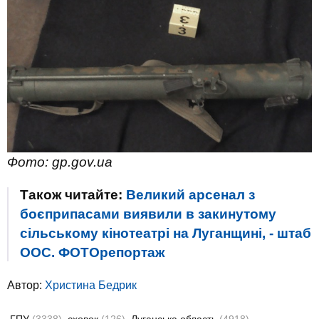
Фото: gp.gov.ua
Також читайте:
Великий арсенал з
боєприпасами виявили в закинутому
сільському кінотеатрі на Луганщині, - штаб
ООС. ФОТОрепортаж
Автор:
Христина Бедрик
ГПУ
(3338)
сховок
(126)
Луганська область
(4918)