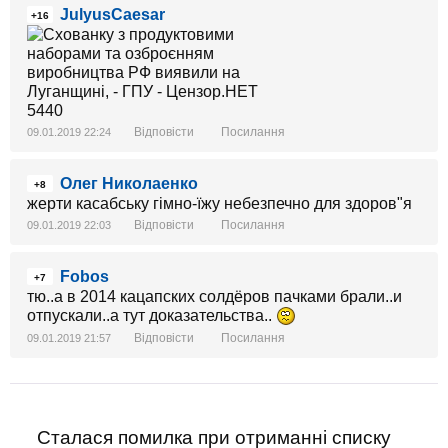
JulyusCaesar
+16
Відповісти
Посилання
09.01.2019 22:24
Олег Николаенко
+8
жерти касабську гімно-їжу небезпечно для здоров"я
Відповісти
Посилання
09.01.2019 22:03
Fobos
+7
тю..а в 2014 кацапских солдёров пачками брали..и
отпускали..а тут доказательства..
Відповісти
Посилання
09.01.2019 21:57
Сталася помилка при отриманні списку