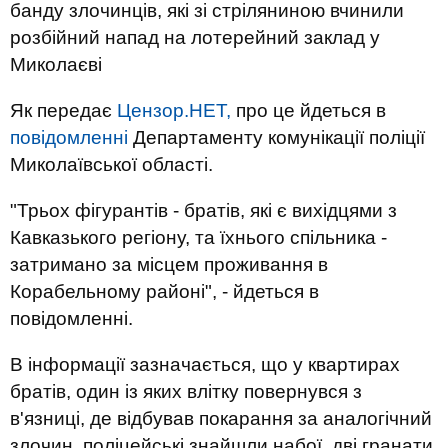
банду злочинців, які зі стріляниною вчинили
розбійний напад на лотерейний заклад у
Миколаєві
Як передає
Цензор.НЕТ,
про це йдеться в
повідомленні
Департаменту комунікації поліції
Миколаївської області.
"Трьох фігурантів - братів, які є вихідцями з
Кавказького регіону, та їхнього спільника -
затримано за місцем проживання в
Корабельному районі", - йдеться в
повідомленні.
В інформації зазначається, що у квартирах
братів, один із яких влітку повернувся з
в'язниці, де відбував покарання за аналогічний
злочин, поліцейські знайшли набої, дві гранати