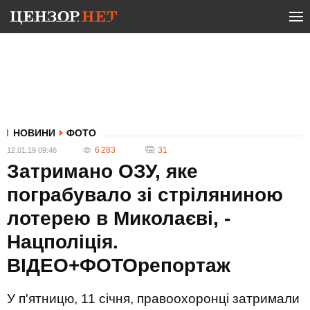
НОВИНИ
ФОТО
6 283
31
12.01.19 09:46
Затримано ОЗУ, яке
пограбувало зі стріляниною
лотерею в Миколаєві, -
Нацполіція.
ВІДЕО+ФОТОрепортаж
У п'ятницю, 11 січня, правоохоронці затримали