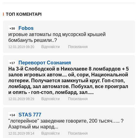
ТОП КОМЕНТАРІ
Fobos
+30
игровые автоматы под мусорской крышей
бомбануть решили..?
Відповісти
Посилання
12.01.2019 09:20
Переворот Сознания
+17
На 3-й Слободской в Николаеве 8 ломбардов + 5
залов игровых автом.... ой, сори, Национальной
лотереи. Получается замкнутый круг. Гоп-стоп,
ломбард, зал автоматов. Побухал, все проиграл
и опять - гоп-стоп, ломбард, зал.....
Відповісти
Посилання
12.01.2019 09:29
STAS 777
+14
"лотерейное" заведение говорите, 200 тысяч….. ?
Азартный мы народ...
Відповісти
Посилання
12.01.2019 09:14