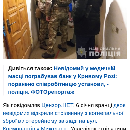
Дивіться також:
Невідомий у медичній
масці пограбував банк у Кривому Розі:
поранено співробітницю установи, -
поліція. ФОТОрепортаж
Як повідомляв
Цензор.НЕТ
, 6 січня вранці
двоє
невідомих відкрили стрілянину з вогнепальної
зброї в лотерейному закладі на вул.
Космонавтів у Миколаєві.
Унаслідок стрілянини