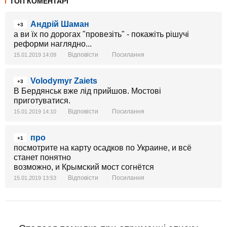
ТОП КОМЕНТАРІ
Андрій Шаман
+3
а ви їх по дорогах "провезіть" - покажіть рішучі
реформи наглядно...
Відповісти
Посилання
15.01.2019 14:09
Volodymyr Zaiets
+3
В Бердянськ вже лід прийшов. Мостові
приготуватися.
Відповісти
Посилання
15.01.2019 14:10
про
+1
посмотрите на карту осадков по Украине, и всё
станет понятно
возможно, и Крымский мост согнётся
Відповісти
Посилання
15.01.2019 13:53