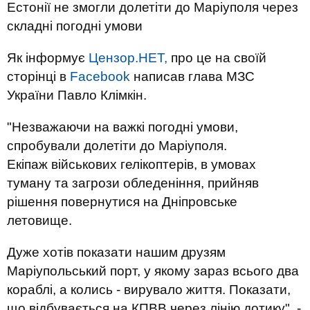
Естонії не змогли долетіти до Маріуполя через
складні погодні умови
Як інформує
Цензор.НЕТ,
про це на своїй
сторінці в
Facebook
написав глава МЗС
України Павло Клімкін.
"Незважаючи на важкі погодні умови,
спробували долетіти до Маріуполя.
Екіпаж військових гелікоптерів, в умовах
туману та загрози обледеніння, прийняв
рішення повернутися на Дніпровське
летовище.
Дуже хотів показати нашим друзям
Маріупольський порт, у якому зараз всього два
кораблі, а колись - вирувало життя. Показати,
що відбувається на КПВВ через лінію дотику", -