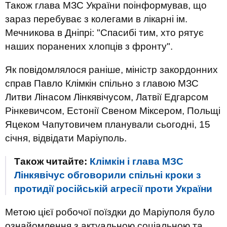
Також глава МЗС України поінформував, що
зараз перебуває з колегами в лікарні ім.
Мечникова в Дніпрі: "Спасибі тим, хто рятує
наших поранених хлопців з фронту".
Як повідомлялося раніше, міністр закордонних
справ Павло Клімкін спільно з главою МЗС
Литви Лінасом Лінкявічусом, Латвії Едгарсом
Рінкевичсом, Естонії Свеном Міксером, Польщі
Яцеком Чапутовичем планували сьогодні, 15
січня, відвідати Маріуполь.
Також читайте:
Клімкін і глава МЗС
Лінкявічус обговорили спільні кроки з
протидії російській агресії проти України
Метою цієї робочої поїздки до Маріуполя було
ознайомлення з актуальною соціальною та