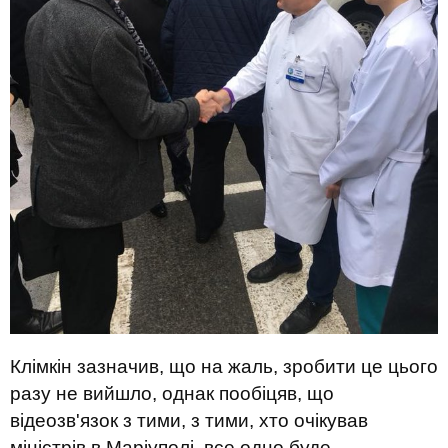
Клімкін зазначив, що на жаль, зробити це цього
разу не вийшло, однак пообіцяв, що
відеозв'язок з тими, з тими, хто очікував
міністрів в Маріуполі, все одно буде