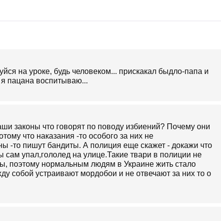
уйся на уроке, будь человеком... прискакал быдло-папа и
 я пацана воспитываю...
аши законы что говорят по поводу избиений? Почему они
тому что наказания -то особого за них не
ы -то пишут бандиты. А полиция еще скажет - докажи что
ы сам упал,гололед на улице.Такие твари в полиции не
ы, поэтому нормальным людям в Украине жить стало
ду собой устраивают мордобои и не отвечают за них то о