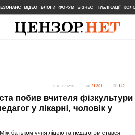
РЕЗОНАНС
ВІДЕО
БЛОГИ
ФОРУМ
БІЗНЕС
ПУБЛІКАЦІЇ
КОЛ
21 301
142
19.01.19 12:06
їста побив вчителя фізкультури
едагог у лікарні, чоловік у
Між батьком учня ліцею та педагогом стався