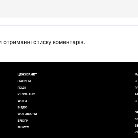
 отриманні списку коментарів.
ЦЕНЗОР.НЕТ
М
НОВИНИ
З
ПОДІЇ
Р
РЕЗОНАНС
А
ФОТО
З
ВІДЕО
О
ФОТОШОПИ
К
БЛОГИ
З
ФОРУМ
Р