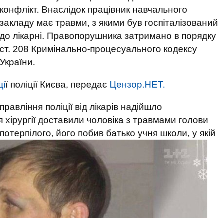
конфлікт. Внаслідок працівник навчального
закладу має травми, з якими був госпіталізований
до лікарні. Правопорушника затримано в порядку
ст. 208 Кримінально-процесуального кодексу
України.
ці
ї поліції Києва, передає
Цензор.НЕТ.
равління поліції від лікарів надійшло
я хірургії доставили чоловіка з травмами голови
потерпілого, його побив батько учня школи, у якій