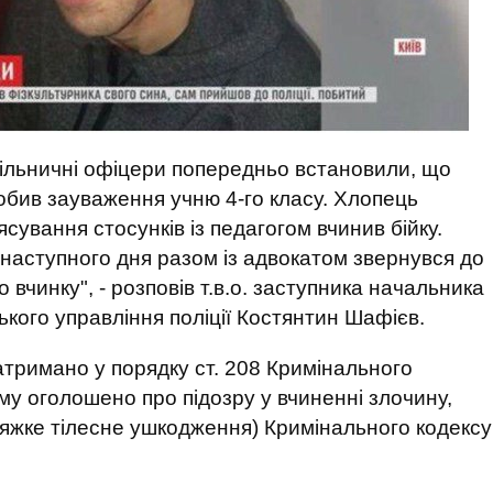
дільничні офіцери попередньо встановили, що
обив зауваження учню 4-го класу. Хлопець
ясування стосунків із педагогом вчинив бійку.
але наступного дня разом із адвокатом звернувся до
о вчинку", - розповів т.в.о. заступника начальника
ького управління поліції Костянтин Шафієв.
тримано у порядку ст. 208 Кримінального
му оголошено про підозру у вчиненні злочину,
 тяжке тілесне ушкодження) Кримінального кодексу