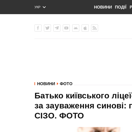
НОВИНИ
ПОДІЇ
УКР
ENG
РУС
НОВИНИ
ФОТО
Батько київського ліце
за зауваження синові: п
СІЗО. ФОТО