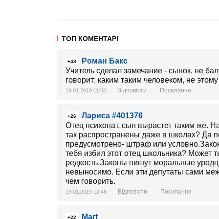
ТОП КОМЕНТАРІ
Роман Бакс
+48
Учитель сделал замечание - сынок, не бал
говорит: каким таким человеком, не этому
Відповісти
Посилання
19.01.2019 11:55
Лариса #401376
+26
Отец психопат, сын вырастет таким же. Н
так распространены даже в школах? Да по
предусмотрено- штраф или условно.Закон
тебя избил этот отец школьника? Может т
редкость.Законы пишут моральные уродц
невыносимо. Если эти депутаты сами меж
чем говорить.
Відповісти
Посилання
19.01.2019 12:46
Mart
+22