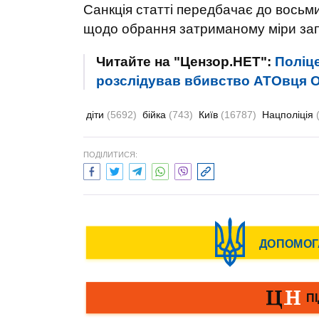
Санкція статті передбачає до восьми
щодо обрання затриманому міри зап
Читайте на "Цензор.НЕТ":
Поліце
розслідував вбивство АТОвця О
діти
(5692)
бійка
(743)
Київ
(16787)
Нацполіція
ПОДІЛИТИСЯ: