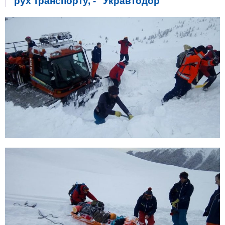
рух транспорту, - "Укравтодор"