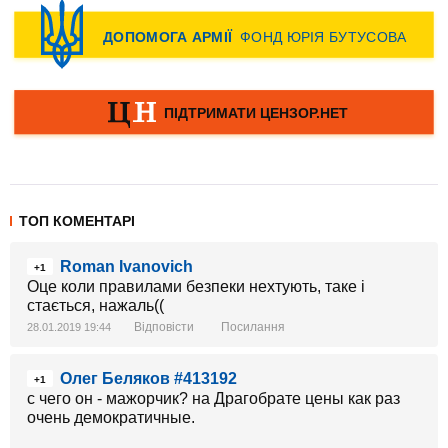
ТОП КОМЕНТАРІ
Roman Ivanovich
+1
Оце коли правилами безпеки нехтують, таке і
стається, нажаль((
Відповісти
Посилання
28.01.2019 19:44
Олег Беляков #413192
+1
с чего он - мажорчик? на Драгобрате цены как раз
очень демократичные.