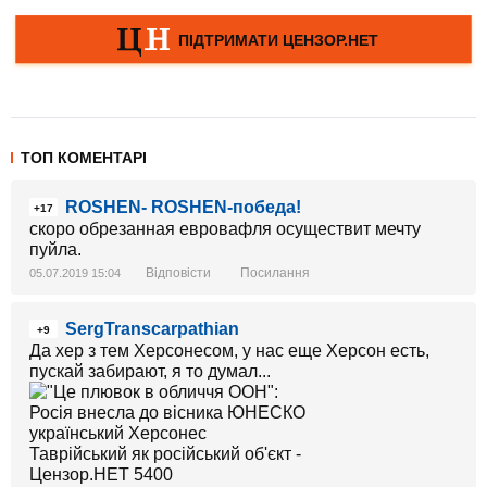
ТОП КОМЕНТАРІ
ROSHEN- ROSHEN-победа!
+17
скоро обрезанная евровафля осуществит мечту
пуйла.
Відповісти
Посилання
05.07.2019 15:04
SergTranscarpathian
+9
Да хер з тем Херсонесом, у нас еще Херсон есть,
пускай забирают, я то думал...