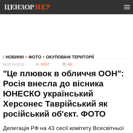
НОВИНИ
ФОТО
ОКУПОВАНІ ТЕРИТОРІЇ
9 037
46
05.07.19 15:11
"Це плювок в обличчя ООН":
Росія внесла до вісника
ЮНЕСКО український
Херсонес Таврійський як
російський об'єкт. ФОТО
Делегація РФ на 43 сесії комітету Всесвітньої