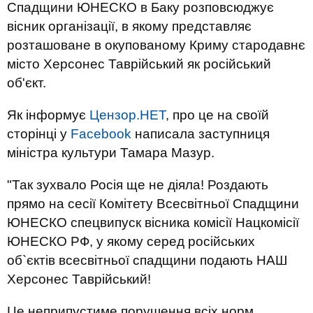
Спадщини ЮНЕСКО в Баку розповсюджує
вісник організації, в якому представляє
розташоване в окупованому Криму стародавнє
місто Херсонес Таврійський як російський
об'єкт.
Як інформує
Цензор.НЕТ
, про це на своїй
сторінці у
Facebook
написала заступниця
міністра культури Тамара Мазур.
"Так зухвало Росія ще не діяла! Роздають
прямо на сесії Комітету Всесвітньої Спадщини
ЮНЕСКО спецвипуск вісника комісії Нацкомісії
ЮНЕСКО РФ, у якому серед російських
об`єктів всесвітньої спадщини подають НАШ
Херсонес Таврійський!
Це неприпустиме порушення всіх норм