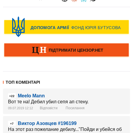
ТОП КОМЕНТАРІ
Meelo Mann
+22
Вот те на! Дебил убил сепя ап стену.
Відповісти
Посилання
09.07.2019 12:12
Виктор Азовцев #196199
+7
На этот раз пожелание дебилу..."Пойди и убейся об