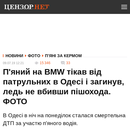
НОВИНИ
ФОТО
П’ЯНІ ЗА КЕРМОМ
15 346
33
09.07.19 12:21
П'яний на BMW тікав від
патрульних в Одесі і загинув,
ледь не вбивши пішохода.
ФОТО
В Одесі в ніч на понеділок сталася смертельна
ДТП за участю п'яного водія.