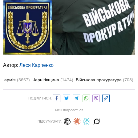
Автор:
Леся Карпенко
армія
(3667)
Чернігівщина
(1474)
Військова прокуратура
(703)
ПОДІЛИТИСЯ:
Мені подобається
ПІДСУМУВАТИ: