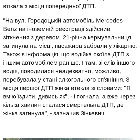
втікала з місця попередньої ДТП.
"На вул. Городоцькій автомобіль Mercedes-
Benz на іноземній реєстрації здійснив
зіткнення з деревом. 21-річна кермувальниця
загинула на місці, пасажира забрали у лікарню.
Також є інформація, що водійка скоїла ДТП з
іншим автомобілем раніше. І там, зі слів іншого
водія, поводилася неадекватно, можливо,
перебувала у стані алкогольного сп’яніння. З
місця першої ДТП жінка втекла зі словами: "Я
вмію їздити, дивись як", - і погнала, а вже через
кілька хвилин сталася смертельна ДТП, де
жінка загинула", - зазначив Зінкевич.