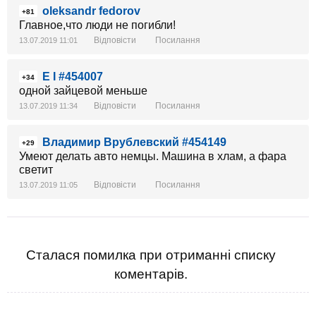
oleksandr fedorov
+81
Главное,что люди не погибли!
Відповісти
Посилання
13.07.2019 11:01
E I #454007
+34
одной зайцевой меньше
Відповісти
Посилання
13.07.2019 11:34
Владимир Врублевский #454149
+29
Умеют делать авто немцы. Машина в хлам, а фара
светит
Відповісти
Посилання
13.07.2019 11:05
Сталася помилка при отриманні списку
коментарів.